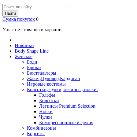
Найти
Сумка покупок
0
У вас нет товаров в корзине.
Новинки
Body Shape Line
Женское
Боди
Брюки
Бюстгальтеры
Жакет,Пуловер,Кардиган
Игровые костюмы
Колготки, чулки, легинсы, носки.
Гольфы
Колготки
Легинсы Premium Selection
Носки
Чулки
Компрессионные изделия
Комбинезоны
Корсеты