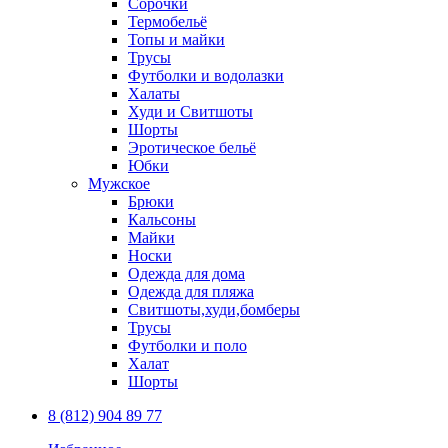
Сорочки
Термобельё
Топы и майки
Трусы
Футболки и водолазки
Халаты
Худи и Свитшоты
Шорты
Эротическое бельё
Юбки
Мужское
Брюки
Кальсоны
Майки
Носки
Одежда для дома
Одежда для пляжа
Свитшоты,худи,бомберы
Трусы
Футболки и поло
Халат
Шорты
8 (812) 904 89 77