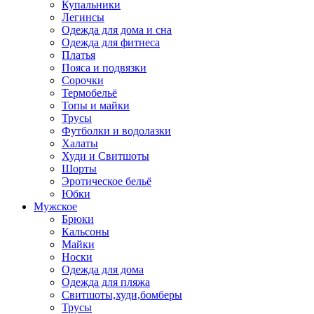
Купальники
Легинсы
Одежда для дома и сна
Одежда для фитнеса
Платья
Пояса и подвязки
Сорочки
Термобельё
Топы и майки
Трусы
Футболки и водолазки
Халаты
Худи и Свитшоты
Шорты
Эротическое бельё
Юбки
Мужское
Брюки
Кальсоны
Майки
Носки
Одежда для дома
Одежда для пляжа
Свитшоты,худи,бомберы
Трусы