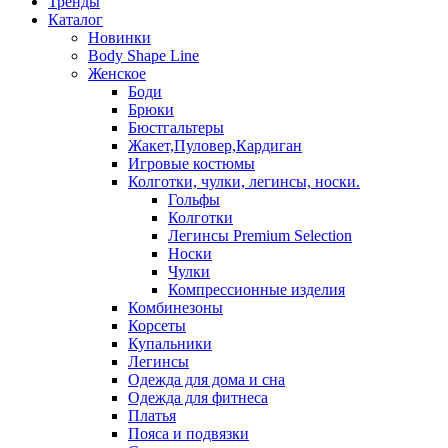
Тренды
Каталог
Новинки
Body Shape Line
Женское
Боди
Брюки
Бюстгальтеры
Жакет,Пуловер,Кардиган
Игровые костюмы
Колготки, чулки, легинсы, носки.
Гольфы
Колготки
Легинсы Premium Selection
Носки
Чулки
Компрессионные изделия
Комбинезоны
Корсеты
Купальники
Легинсы
Одежда для дома и сна
Одежда для фитнеса
Платья
Пояса и подвязки