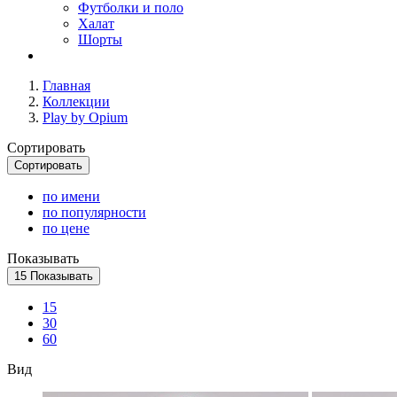
Футболки и поло
Халат
Шорты
Главная
Коллекции
Play by Opium
Сортировать
Сортировать
по имени
по популярности
по цене
Показывать
15
Показывать
15
30
60
Вид