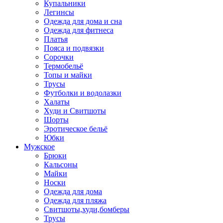
Купальники
Легинсы
Одежда для дома и сна
Одежда для фитнеса
Платья
Пояса и подвязки
Сорочки
Термобельё
Топы и майки
Трусы
Футболки и водолазки
Халаты
Худи и Свитшоты
Шорты
Эротическое бельё
Юбки
Мужское
Брюки
Кальсоны
Майки
Носки
Одежда для дома
Одежда для пляжа
Свитшоты,худи,бомберы
Трусы