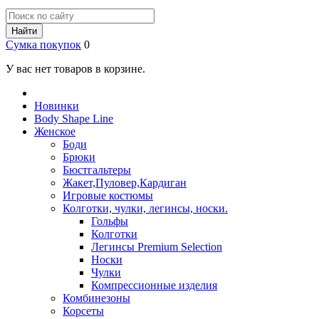
Найти
Сумка покупок
0
У вас нет товаров в корзине.
Новинки
Body Shape Line
Женское
Боди
Брюки
Бюстгальтеры
Жакет,Пуловер,Кардиган
Игровые костюмы
Колготки, чулки, легинсы, носки.
Гольфы
Колготки
Легинсы Premium Selection
Носки
Чулки
Компрессионные изделия
Комбинезоны
Корсеты