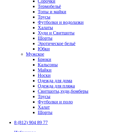
Сорочки
Термобельё
Топы и майки
Трусы
Футболки и водолазки
Халаты
Худи и Свитшоты
Шорты
Эротическое бельё
Юбки
Мужское
Брюки
Кальсоны
Майки
Носки
Одежда для дома
Одежда для пляжа
Свитшоты,худи,бомберы
Трусы
Футболки и поло
Халат
Шорты
8 (812) 904 89 77