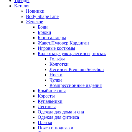
Тренды
Каталог
Новинки
Body Shape Line
Женское
Боди
Брюки
Бюстгальтеры
Жакет,Пуловер,Кардиган
Игровые костюмы
Колготки, чулки, легинсы, носки.
Гольфы
Колготки
Легинсы Premium Selection
Носки
Чулки
Компрессионные изделия
Комбинезоны
Корсеты
Купальники
Легинсы
Одежда для дома и сна
Одежда для фитнеса
Платья
Пояса и подвязки