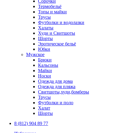
Сорочки
Термобельё
Топы и майки
Трусы
Футболки и водолазки
Халаты
Худи и Свитшоты
Шорты
Эротическое бельё
Юбки
Мужское
Брюки
Кальсоны
Майки
Носки
Одежда для дома
Одежда для пляжа
Свитшоты,худи,бомберы
Трусы
Футболки и поло
Халат
Шорты
8 (812) 904 89 77