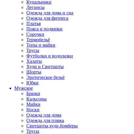
Купальники
Легинсы
Одежда для дома и сна
Одежда для фитнеса
Платья
Пояса и подвязки
Сорочки
Термобельё
Топы и майки
Трусы
Футболки и водолазки
Халаты
Худи и Свитшоты
Шорты
Эротическое бельё
Юбки
Мужское
Брюки
Кальсоны
Майки
Носки
Одежда для дома
Одежда для пляжа
Свитшоты,худи,бомберы
Трусы