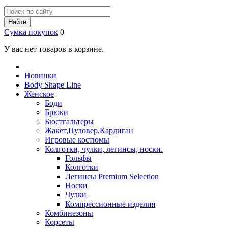
Найти
Сумка покупок
0
У вас нет товаров в корзине.
Новинки
Body Shape Line
Женское
Боди
Брюки
Бюстгальтеры
Жакет,Пуловер,Кардиган
Игровые костюмы
Колготки, чулки, легинсы, носки.
Гольфы
Колготки
Легинсы Premium Selection
Носки
Чулки
Компрессионные изделия
Комбинезоны
Корсеты