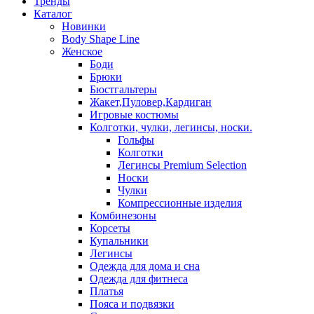
Тренды
Каталог
Новинки
Body Shape Line
Женское
Боди
Брюки
Бюстгальтеры
Жакет,Пуловер,Кардиган
Игровые костюмы
Колготки, чулки, легинсы, носки.
Гольфы
Колготки
Легинсы Premium Selection
Носки
Чулки
Компрессионные изделия
Комбинезоны
Корсеты
Купальники
Легинсы
Одежда для дома и сна
Одежда для фитнеса
Платья
Пояса и подвязки