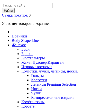
Найти
Сумка покупок
0
У вас нет товаров в корзине.
Новинки
Body Shape Line
Женское
Боди
Брюки
Бюстгальтеры
Жакет,Пуловер,Кардиган
Игровые костюмы
Колготки, чулки, легинсы, носки.
Гольфы
Колготки
Легинсы Premium Selection
Носки
Чулки
Компрессионные изделия
Комбинезоны
Корсеты