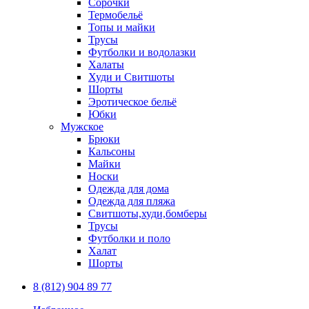
Сорочки
Термобельё
Топы и майки
Трусы
Футболки и водолазки
Халаты
Худи и Свитшоты
Шорты
Эротическое бельё
Юбки
Мужское
Брюки
Кальсоны
Майки
Носки
Одежда для дома
Одежда для пляжа
Свитшоты,худи,бомберы
Трусы
Футболки и поло
Халат
Шорты
8 (812) 904 89 77