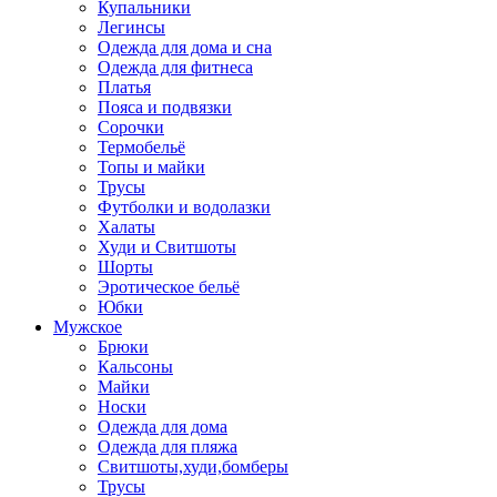
Купальники
Легинсы
Одежда для дома и сна
Одежда для фитнеса
Платья
Пояса и подвязки
Сорочки
Термобельё
Топы и майки
Трусы
Футболки и водолазки
Халаты
Худи и Свитшоты
Шорты
Эротическое бельё
Юбки
Мужское
Брюки
Кальсоны
Майки
Носки
Одежда для дома
Одежда для пляжа
Свитшоты,худи,бомберы
Трусы