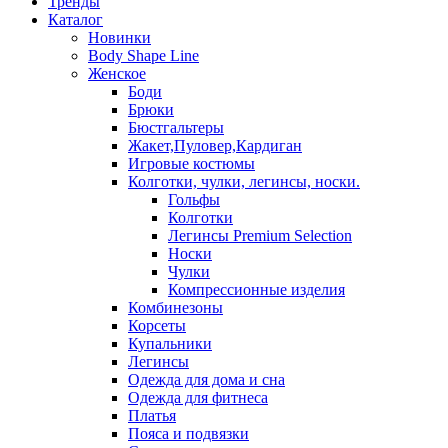
Тренды
Каталог
Новинки
Body Shape Line
Женское
Боди
Брюки
Бюстгальтеры
Жакет,Пуловер,Кардиган
Игровые костюмы
Колготки, чулки, легинсы, носки.
Гольфы
Колготки
Легинсы Premium Selection
Носки
Чулки
Компрессионные изделия
Комбинезоны
Корсеты
Купальники
Легинсы
Одежда для дома и сна
Одежда для фитнеса
Платья
Пояса и подвязки