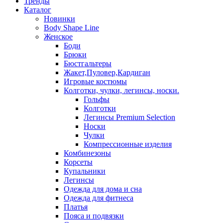
Тренды
Каталог
Новинки
Body Shape Line
Женское
Боди
Брюки
Бюстгальтеры
Жакет,Пуловер,Кардиган
Игровые костюмы
Колготки, чулки, легинсы, носки.
Гольфы
Колготки
Легинсы Premium Selection
Носки
Чулки
Компрессионные изделия
Комбинезоны
Корсеты
Купальники
Легинсы
Одежда для дома и сна
Одежда для фитнеса
Платья
Пояса и подвязки