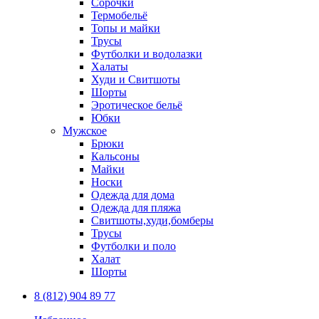
Сорочки
Термобельё
Топы и майки
Трусы
Футболки и водолазки
Халаты
Худи и Свитшоты
Шорты
Эротическое бельё
Юбки
Мужское
Брюки
Кальсоны
Майки
Носки
Одежда для дома
Одежда для пляжа
Свитшоты,худи,бомберы
Трусы
Футболки и поло
Халат
Шорты
8 (812) 904 89 77