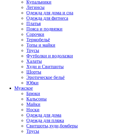
Купальники
Легинсы
Одежда для дома и сна
Одежда для фитнеса
Платья
Пояса и подвязки
Сорочки
Термобельё
Топы и майки
Трусы
Футболки и водолазки
Халаты
Худи и Свитшоты
Шорты
Эротическое бельё
Юбки
Мужское
Брюки
Кальсоны
Майки
Носки
Одежда для дома
Одежда для пляжа
Свитшоты,худи,бомберы
Трусы