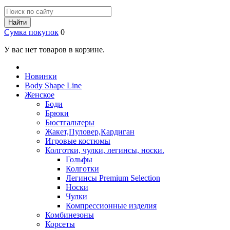
Найти
Сумка покупок
0
У вас нет товаров в корзине.
Новинки
Body Shape Line
Женское
Боди
Брюки
Бюстгальтеры
Жакет,Пуловер,Кардиган
Игровые костюмы
Колготки, чулки, легинсы, носки.
Гольфы
Колготки
Легинсы Premium Selection
Носки
Чулки
Компрессионные изделия
Комбинезоны
Корсеты