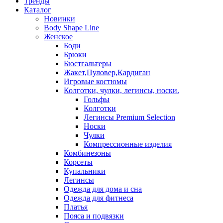
Тренды
Каталог
Новинки
Body Shape Line
Женское
Боди
Брюки
Бюстгальтеры
Жакет,Пуловер,Кардиган
Игровые костюмы
Колготки, чулки, легинсы, носки.
Гольфы
Колготки
Легинсы Premium Selection
Носки
Чулки
Компрессионные изделия
Комбинезоны
Корсеты
Купальники
Легинсы
Одежда для дома и сна
Одежда для фитнеса
Платья
Пояса и подвязки