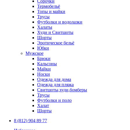
Сорочки
Термобельё
Топы и майки
Трусы
Футболки и водолазки
Халаты
Худи и Свитшоты
Шорты
Эротическое бельё
Юбки
Мужское
Брюки
Кальсоны
Майки
Носки
Одежда для дома
Одежда для пляжа
Свитшоты,худи,бомберы
Трусы
Футболки и поло
Халат
Шорты
8 (812) 904 89 77