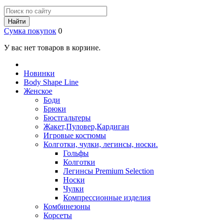
Найти
Сумка покупок
0
У вас нет товаров в корзине.
Новинки
Body Shape Line
Женское
Боди
Брюки
Бюстгальтеры
Жакет,Пуловер,Кардиган
Игровые костюмы
Колготки, чулки, легинсы, носки.
Гольфы
Колготки
Легинсы Premium Selection
Носки
Чулки
Компрессионные изделия
Комбинезоны
Корсеты