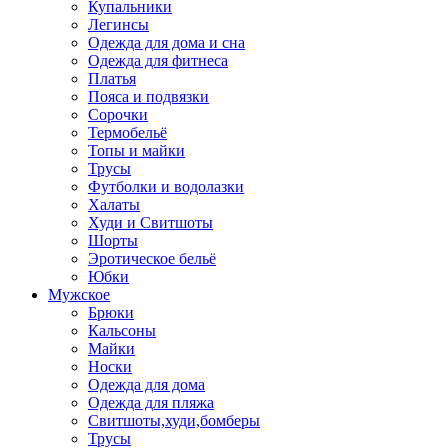
Купальники
Легинсы
Одежда для дома и сна
Одежда для фитнеса
Платья
Пояса и подвязки
Сорочки
Термобельё
Топы и майки
Трусы
Футболки и водолазки
Халаты
Худи и Свитшоты
Шорты
Эротическое бельё
Юбки
Мужское
Брюки
Кальсоны
Майки
Носки
Одежда для дома
Одежда для пляжа
Свитшоты,худи,бомберы
Трусы