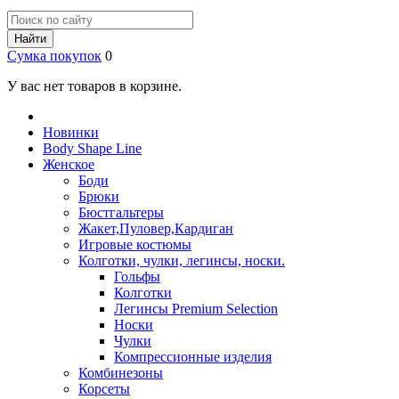
Найти
Сумка покупок
0
У вас нет товаров в корзине.
Новинки
Body Shape Line
Женское
Боди
Брюки
Бюстгальтеры
Жакет,Пуловер,Кардиган
Игровые костюмы
Колготки, чулки, легинсы, носки.
Гольфы
Колготки
Легинсы Premium Selection
Носки
Чулки
Компрессионные изделия
Комбинезоны
Корсеты