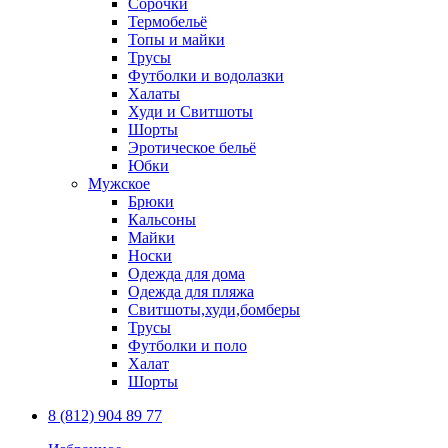
Сорочки
Термобельё
Топы и майки
Трусы
Футболки и водолазки
Халаты
Худи и Свитшоты
Шорты
Эротическое бельё
Юбки
Мужское
Брюки
Кальсоны
Майки
Носки
Одежда для дома
Одежда для пляжа
Свитшоты,худи,бомберы
Трусы
Футболки и поло
Халат
Шорты
8 (812) 904 89 77