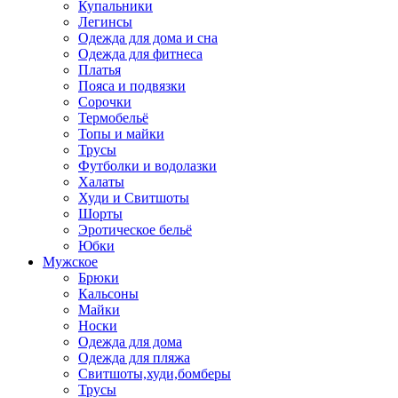
Купальники
Легинсы
Одежда для дома и сна
Одежда для фитнеса
Платья
Пояса и подвязки
Сорочки
Термобельё
Топы и майки
Трусы
Футболки и водолазки
Халаты
Худи и Свитшоты
Шорты
Эротическое бельё
Юбки
Мужское
Брюки
Кальсоны
Майки
Носки
Одежда для дома
Одежда для пляжа
Свитшоты,худи,бомберы
Трусы