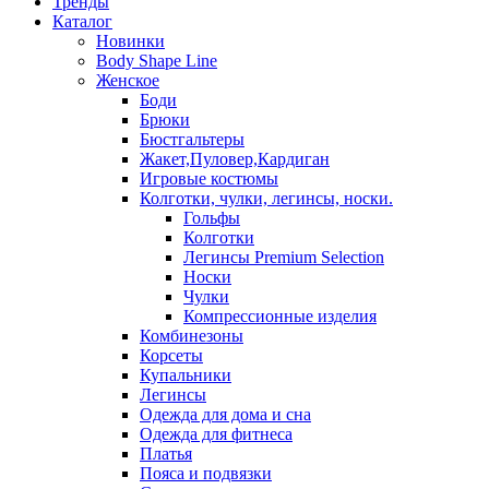
Тренды
Каталог
Новинки
Body Shape Line
Женское
Боди
Брюки
Бюстгальтеры
Жакет,Пуловер,Кардиган
Игровые костюмы
Колготки, чулки, легинсы, носки.
Гольфы
Колготки
Легинсы Premium Selection
Носки
Чулки
Компрессионные изделия
Комбинезоны
Корсеты
Купальники
Легинсы
Одежда для дома и сна
Одежда для фитнеса
Платья
Пояса и подвязки