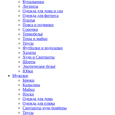
Купальники
Легинсы
Одежда для дома и сна
Одежда для фитнеса
Платья
Пояса и подвязки
Сорочки
Термобельё
Топы и майки
Трусы
Футболки и водолазки
Халаты
Худи и Свитшоты
Шорты
Эротическое бельё
Юбки
Мужское
Брюки
Кальсоны
Майки
Носки
Одежда для дома
Одежда для пляжа
Свитшоты,худи,бомберы
Трусы