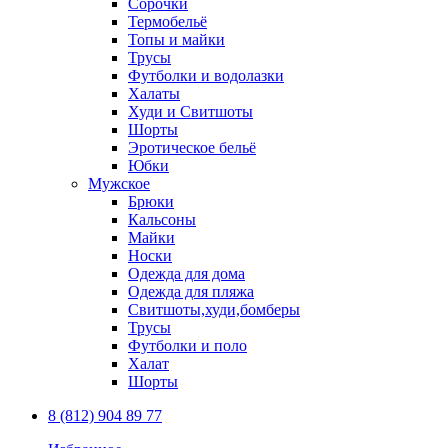
Сорочки
Термобельё
Топы и майки
Трусы
Футболки и водолазки
Халаты
Худи и Свитшоты
Шорты
Эротическое бельё
Юбки
Мужское
Брюки
Кальсоны
Майки
Носки
Одежда для дома
Одежда для пляжа
Свитшоты,худи,бомберы
Трусы
Футболки и поло
Халат
Шорты
8 (812) 904 89 77