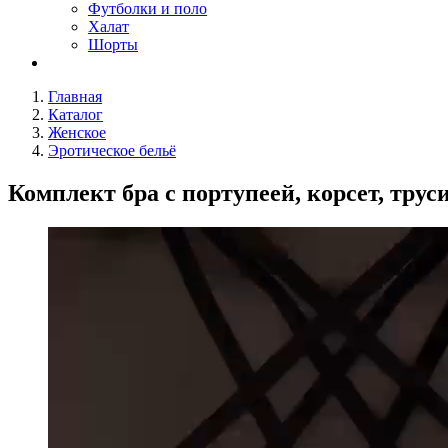
Футболки и поло
Халат
Шорты
Главная
Каталог
Женское
Эротическое бельё
Комплект бра с портупеей, корсет, трус