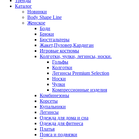
Тренды
Каталог
Новинки
Body Shape Line
Женское
Боди
Брюки
Бюстгальтеры
Жакет,Пуловер,Кардиган
Игровые костюмы
Колготки, чулки, легинсы, носки.
Гольфы
Колготки
Легинсы Premium Selection
Носки
Чулки
Компрессионные изделия
Комбинезоны
Корсеты
Купальники
Легинсы
Одежда для дома и сна
Одежда для фитнеса
Платья
Пояса и подвязки