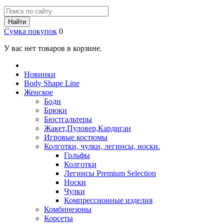
Найти
Сумка покупок
0
У вас нет товаров в корзине.
Новинки
Body Shape Line
Женское
Боди
Брюки
Бюстгальтеры
Жакет,Пуловер,Кардиган
Игровые костюмы
Колготки, чулки, легинсы, носки.
Гольфы
Колготки
Легинсы Premium Selection
Носки
Чулки
Компрессионные изделия
Комбинезоны
Корсеты