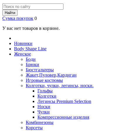
Найти
Сумка покупок
0
У вас нет товаров в корзине.
Новинки
Body Shape Line
Женское
Боди
Брюки
Бюстгальтеры
Жакет,Пуловер,Кардиган
Игровые костюмы
Колготки, чулки, легинсы, носки.
Гольфы
Колготки
Легинсы Premium Selection
Носки
Чулки
Компрессионные изделия
Комбинезоны
Корсеты