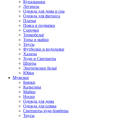
Купальники
Легинсы
Одежда для дома и сна
Одежда для фитнеса
Платья
Пояса и подвязки
Сорочки
Термобельё
Топы и майки
Трусы
Футболки и водолазки
Халаты
Худи и Свитшоты
Шорты
Эротическое бельё
Юбки
Мужское
Брюки
Кальсоны
Майки
Носки
Одежда для дома
Одежда для пляжа
Свитшоты,худи,бомберы
Трусы