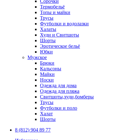
Сорочки
Термобельё
Топы и майки
Трусы
Футболки и водолазки
Халаты
Худи и Свитшоты
Шорты
Эротическое бельё
Юбки
Мужское
Брюки
Кальсоны
Майки
Носки
Одежда для дома
Одежда для пляжа
Свитшоты,худи,бомберы
Трусы
Футболки и поло
Халат
Шорты
8 (812) 904 89 77