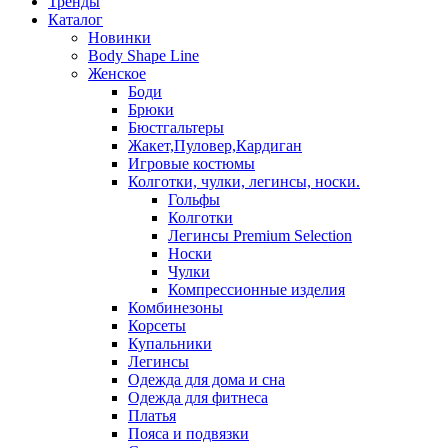
Тренды
Каталог
Новинки
Body Shape Line
Женское
Боди
Брюки
Бюстгальтеры
Жакет,Пуловер,Кардиган
Игровые костюмы
Колготки, чулки, легинсы, носки.
Гольфы
Колготки
Легинсы Premium Selection
Носки
Чулки
Компрессионные изделия
Комбинезоны
Корсеты
Купальники
Легинсы
Одежда для дома и сна
Одежда для фитнеса
Платья
Пояса и подвязки