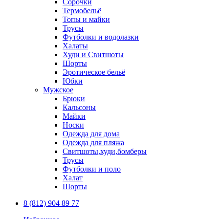
Сорочки
Термобельё
Топы и майки
Трусы
Футболки и водолазки
Халаты
Худи и Свитшоты
Шорты
Эротическое бельё
Юбки
Мужское
Брюки
Кальсоны
Майки
Носки
Одежда для дома
Одежда для пляжа
Свитшоты,худи,бомберы
Трусы
Футболки и поло
Халат
Шорты
8 (812) 904 89 77