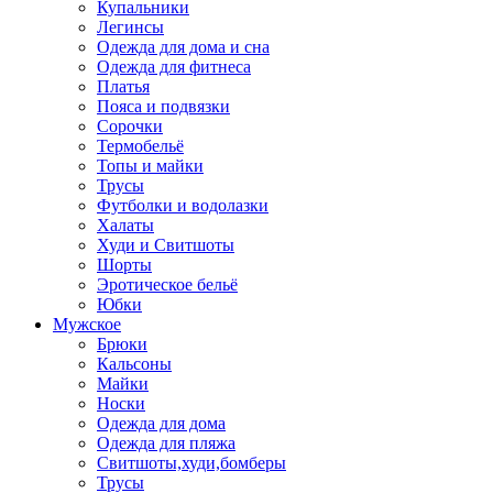
Купальники
Легинсы
Одежда для дома и сна
Одежда для фитнеса
Платья
Пояса и подвязки
Сорочки
Термобельё
Топы и майки
Трусы
Футболки и водолазки
Халаты
Худи и Свитшоты
Шорты
Эротическое бельё
Юбки
Мужское
Брюки
Кальсоны
Майки
Носки
Одежда для дома
Одежда для пляжа
Свитшоты,худи,бомберы
Трусы