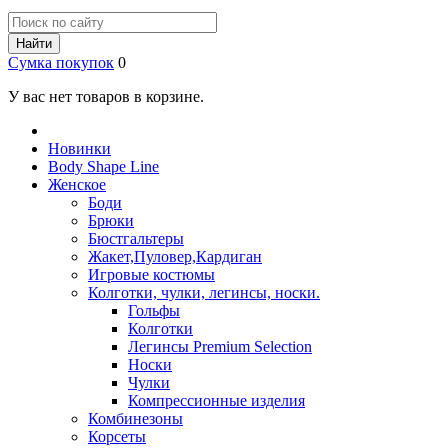
Найти
Сумка покупок
0
У вас нет товаров в корзине.
Новинки
Body Shape Line
Женское
Боди
Брюки
Бюстгальтеры
Жакет,Пуловер,Кардиган
Игровые костюмы
Колготки, чулки, легинсы, носки.
Гольфы
Колготки
Легинсы Premium Selection
Носки
Чулки
Компрессионные изделия
Комбинезоны
Корсеты