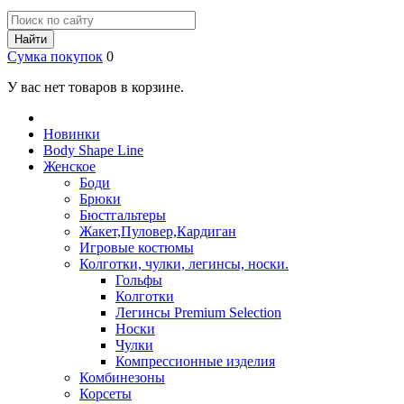
Найти
Сумка покупок
0
У вас нет товаров в корзине.
Новинки
Body Shape Line
Женское
Боди
Брюки
Бюстгальтеры
Жакет,Пуловер,Кардиган
Игровые костюмы
Колготки, чулки, легинсы, носки.
Гольфы
Колготки
Легинсы Premium Selection
Носки
Чулки
Компрессионные изделия
Комбинезоны
Корсеты