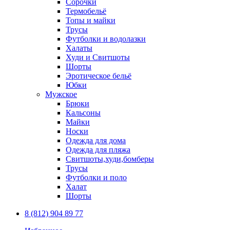
Сорочки
Термобельё
Топы и майки
Трусы
Футболки и водолазки
Халаты
Худи и Свитшоты
Шорты
Эротическое бельё
Юбки
Мужское
Брюки
Кальсоны
Майки
Носки
Одежда для дома
Одежда для пляжа
Свитшоты,худи,бомберы
Трусы
Футболки и поло
Халат
Шорты
8 (812) 904 89 77