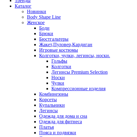
Тренды
Каталог
Новинки
Body Shape Line
Женское
Боди
Брюки
Бюстгальтеры
Жакет,Пуловер,Кардиган
Игровые костюмы
Колготки, чулки, легинсы, носки.
Гольфы
Колготки
Легинсы Premium Selection
Носки
Чулки
Компрессионные изделия
Комбинезоны
Корсеты
Купальники
Легинсы
Одежда для дома и сна
Одежда для фитнеса
Платья
Пояса и подвязки