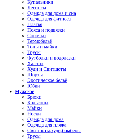
Купальники
Легинсы
Одежда для дома и сна
Одежда для фитнеса
Платья
Пояса и подвязки
Сорочки
Термобельё
Топы и майки
Трусы
Футболки и водолазки
Халаты
Худи и Свитшоты
Шорты
Эротическое бельё
Юбки
Мужское
Брюки
Кальсоны
Майки
Носки
Одежда для дома
Одежда для пляжа
Свитшоты,худи,бомберы
Трусы