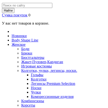
Найти
Сумка покупок
0
У вас нет товаров в корзине.
Новинки
Body Shape Line
Женское
Боди
Брюки
Бюстгальтеры
Жакет,Пуловер,Кардиган
Игровые костюмы
Колготки, чулки, легинсы, носки.
Гольфы
Колготки
Легинсы Premium Selection
Носки
Чулки
Компрессионные изделия
Комбинезоны
Корсеты