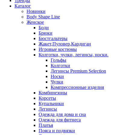
Тренды
Каталог
Новинки
Body Shape Line
Женское
Боди
Брюки
Бюстгальтеры
Жакет,Пуловер,Кардиган
Игровые костюмы
Колготки, чулки, легинсы, носки.
Гольфы
Колготки
Легинсы Premium Selection
Носки
Чулки
Компрессионные изделия
Комбинезоны
Корсеты
Купальники
Легинсы
Одежда для дома и сна
Одежда для фитнеса
Платья
Пояса и подвязки