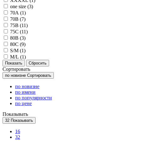
XXXXL (
1
)
one size (
3
)
70A (
1
)
70B (
7
)
75B (
11
)
75C (
11
)
80B (
3
)
80C (
9
)
S/M (
1
)
M/L (
1
)
Сортировать
по новизне
Сортировать
по новизне
по имени
по популярности
по цене
Показывать
32
Показывать
16
32