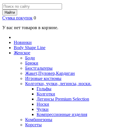
Найти
Сумка покупок
0
У вас нет товаров в корзине.
Новинки
Body Shape Line
Женское
Боди
Брюки
Бюстгальтеры
Жакет,Пуловер,Кардиган
Игровые костюмы
Колготки, чулки, легинсы, носки.
Гольфы
Колготки
Легинсы Premium Selection
Носки
Чулки
Компрессионные изделия
Комбинезоны
Корсеты