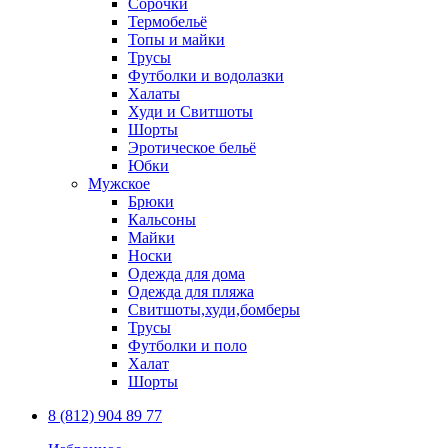
Сорочки
Термобельё
Топы и майки
Трусы
Футболки и водолазки
Халаты
Худи и Свитшоты
Шорты
Эротическое бельё
Юбки
Мужское
Брюки
Кальсоны
Майки
Носки
Одежда для дома
Одежда для пляжа
Свитшоты,худи,бомберы
Трусы
Футболки и поло
Халат
Шорты
8 (812) 904 89 77