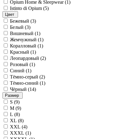
Opium Home & Sleepwear (
1
)
Istinto di Opium (
5
)
Цвет
Бежевый (
3
)
Белый (
3
)
Вишневый (
1
)
Жемчужный (
1
)
Коралловый (
1
)
Красный (
1
)
Леопардовый (
2
)
Розовый (
1
)
Синий (
1
)
Тёмно-серый (
2
)
Тёмно-синий (
1
)
Чёрный (
14
)
Размер
S (
9
)
M (
9
)
L (
8
)
XL (
8
)
XXL (
4
)
XXXL (
1
)