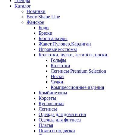
Тренды
Каталог
Новинки
Body Shape Line
Женское
Боди
Брюки
Бюстгальтеры
Жакет,Пуловер,Кардиган
Игровые костюмы
Колготки, чулки, легинсы, носки.
Гольфы
Колготки
Легинсы Premium Selection
Носки
Чулки
Компрессионные изделия
Комбинезоны
Корсеты
Купальники
Легинсы
Одежда для дома и сна
Одежда для фитнеса
Платья
Пояса и подвязки