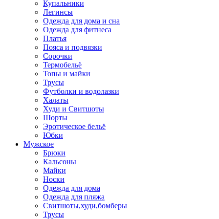
Купальники
Легинсы
Одежда для дома и сна
Одежда для фитнеса
Платья
Пояса и подвязки
Сорочки
Термобельё
Топы и майки
Трусы
Футболки и водолазки
Халаты
Худи и Свитшоты
Шорты
Эротическое бельё
Юбки
Мужское
Брюки
Кальсоны
Майки
Носки
Одежда для дома
Одежда для пляжа
Свитшоты,худи,бомберы
Трусы