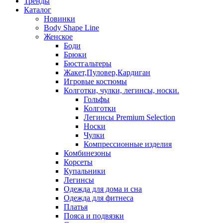
Тренды
Каталог
Новинки
Body Shape Line
Женское
Боди
Брюки
Бюстгальтеры
Жакет,Пуловер,Кардиган
Игровые костюмы
Колготки, чулки, легинсы, носки.
Гольфы
Колготки
Легинсы Premium Selection
Носки
Чулки
Компрессионные изделия
Комбинезоны
Корсеты
Купальники
Легинсы
Одежда для дома и сна
Одежда для фитнеса
Платья
Пояса и подвязки