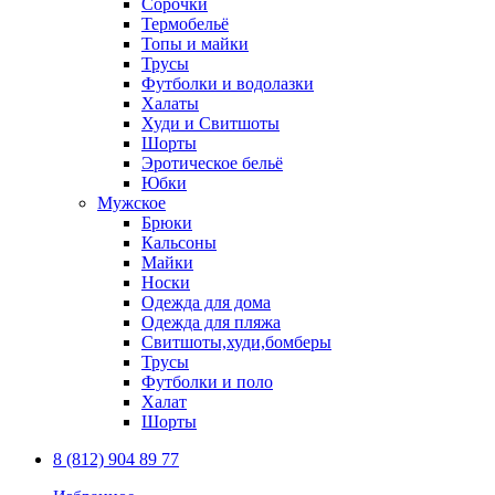
Сорочки
Термобельё
Топы и майки
Трусы
Футболки и водолазки
Халаты
Худи и Свитшоты
Шорты
Эротическое бельё
Юбки
Мужское
Брюки
Кальсоны
Майки
Носки
Одежда для дома
Одежда для пляжа
Свитшоты,худи,бомберы
Трусы
Футболки и поло
Халат
Шорты
8 (812) 904 89 77