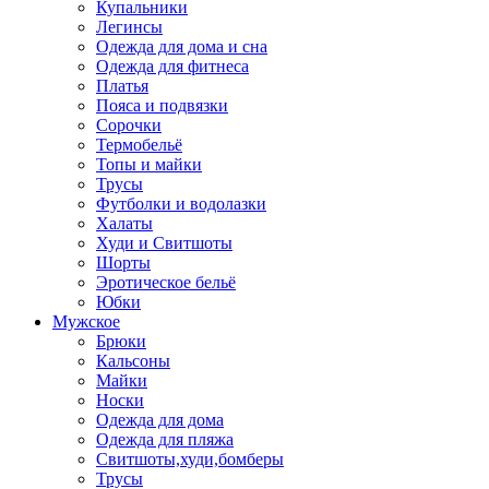
Купальники
Легинсы
Одежда для дома и сна
Одежда для фитнеса
Платья
Пояса и подвязки
Сорочки
Термобельё
Топы и майки
Трусы
Футболки и водолазки
Халаты
Худи и Свитшоты
Шорты
Эротическое бельё
Юбки
Мужское
Брюки
Кальсоны
Майки
Носки
Одежда для дома
Одежда для пляжа
Свитшоты,худи,бомберы
Трусы