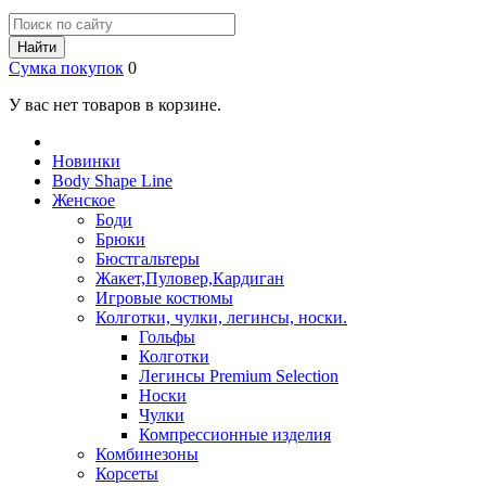
Найти
Сумка покупок
0
У вас нет товаров в корзине.
Новинки
Body Shape Line
Женское
Боди
Брюки
Бюстгальтеры
Жакет,Пуловер,Кардиган
Игровые костюмы
Колготки, чулки, легинсы, носки.
Гольфы
Колготки
Легинсы Premium Selection
Носки
Чулки
Компрессионные изделия
Комбинезоны
Корсеты