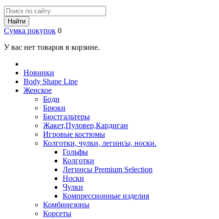
Найти
Сумка покупок
0
У вас нет товаров в корзине.
Новинки
Body Shape Line
Женское
Боди
Брюки
Бюстгальтеры
Жакет,Пуловер,Кардиган
Игровые костюмы
Колготки, чулки, легинсы, носки.
Гольфы
Колготки
Легинсы Premium Selection
Носки
Чулки
Компрессионные изделия
Комбинезоны
Корсеты