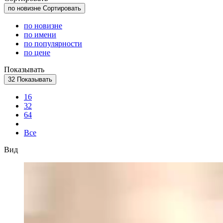
по новизне
Сортировать
по новизне
по имени
по популярности
по цене
Показывать
32
Показывать
16
32
64
Все
Вид