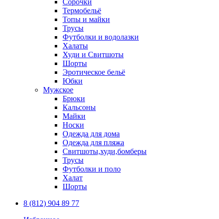
Сорочки
Термобельё
Топы и майки
Трусы
Футболки и водолазки
Халаты
Худи и Свитшоты
Шорты
Эротическое бельё
Юбки
Мужское
Брюки
Кальсоны
Майки
Носки
Одежда для дома
Одежда для пляжа
Свитшоты,худи,бомберы
Трусы
Футболки и поло
Халат
Шорты
8 (812) 904 89 77