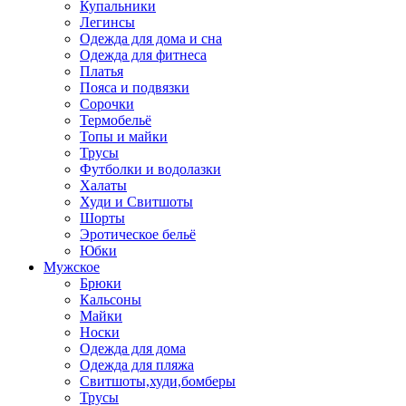
Купальники
Легинсы
Одежда для дома и сна
Одежда для фитнеса
Платья
Пояса и подвязки
Сорочки
Термобельё
Топы и майки
Трусы
Футболки и водолазки
Халаты
Худи и Свитшоты
Шорты
Эротическое бельё
Юбки
Мужское
Брюки
Кальсоны
Майки
Носки
Одежда для дома
Одежда для пляжа
Свитшоты,худи,бомберы
Трусы