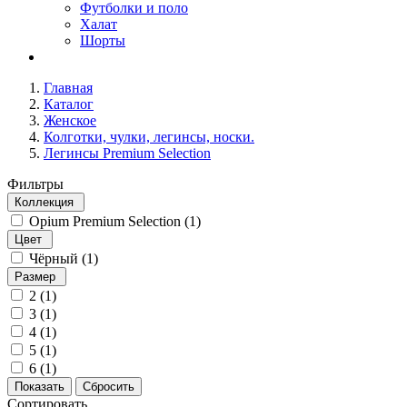
Футболки и поло
Халат
Шорты
Главная
Каталог
Женское
Колготки, чулки, легинсы, носки.
Легинсы Premium Selection
Фильтры
Коллекция
Opium Premium Selection (
1
)
Цвет
Чёрный (
1
)
Размер
2 (
1
)
3 (
1
)
4 (
1
)
5 (
1
)
6 (
1
)
Сортировать