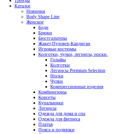
Тренды
Каталог
Новинки
Body Shape Line
Женское
Боди
Брюки
Бюстгальтеры
Жакет,Пуловер,Кардиган
Игровые костюмы
Колготки, чулки, легинсы, носки.
Гольфы
Колготки
Легинсы Premium Selection
Носки
Чулки
Компрессионные изделия
Комбинезоны
Корсеты
Купальники
Легинсы
Одежда для дома и сна
Одежда для фитнеса
Платья
Пояса и подвязки