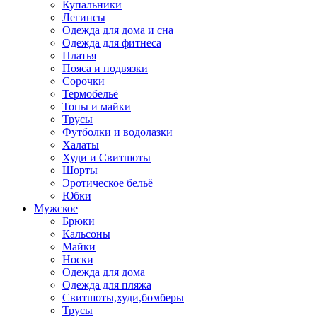
Купальники
Легинсы
Одежда для дома и сна
Одежда для фитнеса
Платья
Пояса и подвязки
Сорочки
Термобельё
Топы и майки
Трусы
Футболки и водолазки
Халаты
Худи и Свитшоты
Шорты
Эротическое бельё
Юбки
Мужское
Брюки
Кальсоны
Майки
Носки
Одежда для дома
Одежда для пляжа
Свитшоты,худи,бомберы
Трусы