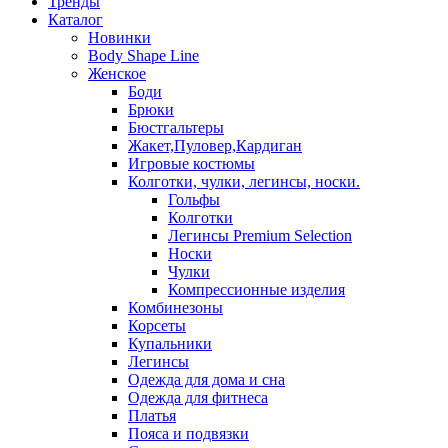
Тренды
Каталог
Новинки
Body Shape Line
Женское
Боди
Брюки
Бюстгальтеры
Жакет,Пуловер,Кардиган
Игровые костюмы
Колготки, чулки, легинсы, носки.
Гольфы
Колготки
Легинсы Premium Selection
Носки
Чулки
Компрессионные изделия
Комбинезоны
Корсеты
Купальники
Легинсы
Одежда для дома и сна
Одежда для фитнеса
Платья
Пояса и подвязки