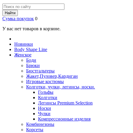
Найти
Сумка покупок
0
У вас нет товаров в корзине.
Новинки
Body Shape Line
Женское
Боди
Брюки
Бюстгальтеры
Жакет,Пуловер,Кардиган
Игровые костюмы
Колготки, чулки, легинсы, носки.
Гольфы
Колготки
Легинсы Premium Selection
Носки
Чулки
Компрессионные изделия
Комбинезоны
Корсеты