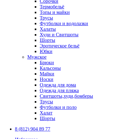
Сорочки
Термобельё
Топы и майки
Трусы
Футболки и водолазки
Халаты
Худи и Свитшоты
Шорты
Эротическое бельё
Юбки
Мужское
Брюки
Кальсоны
Майки
Носки
Одежда для дома
Одежда для пляжа
Свитшоты,худи,бомберы
Трусы
Футболки и поло
Халат
Шорты
8 (812) 904 89 77