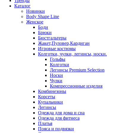
Тренды
Каталог
Новинки
Body Shape Line
Женское
Боди
Брюки
Бюстгальтеры
Жакет,Пуловер,Кардиган
Игровые костюмы
Колготки, чулки, легинсы, носки.
Гольфы
Колготки
Легинсы Premium Selection
Носки
Чулки
Компрессионные изделия
Комбинезоны
Корсеты
Купальники
Легинсы
Одежда для дома и сна
Одежда для фитнеса
Платья
Пояса и подвязки