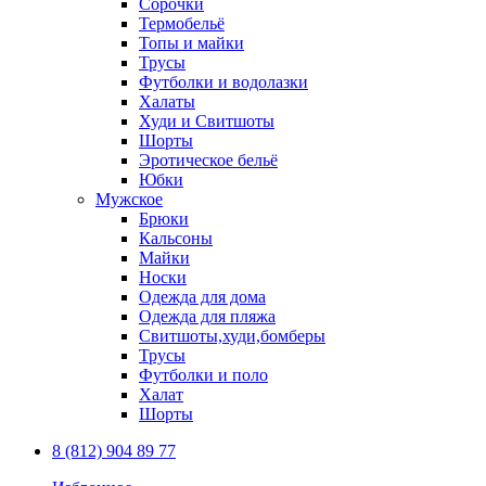
Сорочки
Термобельё
Топы и майки
Трусы
Футболки и водолазки
Халаты
Худи и Свитшоты
Шорты
Эротическое бельё
Юбки
Мужское
Брюки
Кальсоны
Майки
Носки
Одежда для дома
Одежда для пляжа
Свитшоты,худи,бомберы
Трусы
Футболки и поло
Халат
Шорты
8 (812) 904 89 77