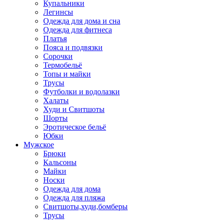
Купальники
Легинсы
Одежда для дома и сна
Одежда для фитнеса
Платья
Пояса и подвязки
Сорочки
Термобельё
Топы и майки
Трусы
Футболки и водолазки
Халаты
Худи и Свитшоты
Шорты
Эротическое бельё
Юбки
Мужское
Брюки
Кальсоны
Майки
Носки
Одежда для дома
Одежда для пляжа
Свитшоты,худи,бомберы
Трусы