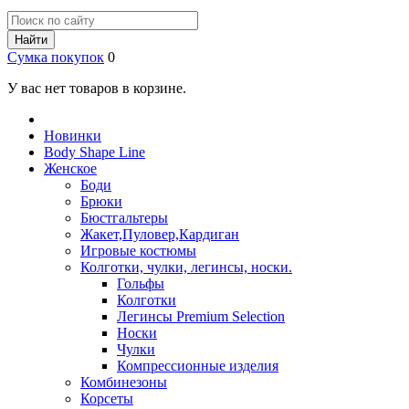
Найти
Сумка покупок
0
У вас нет товаров в корзине.
Новинки
Body Shape Line
Женское
Боди
Брюки
Бюстгальтеры
Жакет,Пуловер,Кардиган
Игровые костюмы
Колготки, чулки, легинсы, носки.
Гольфы
Колготки
Легинсы Premium Selection
Носки
Чулки
Компрессионные изделия
Комбинезоны
Корсеты