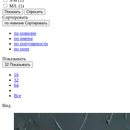
S/M (
1
)
M/L (
1
)
Сортировать
по новизне
Сортировать
по новизне
по имени
по популярности
по цене
Показывать
32
Показывать
16
32
64
Все
Вид