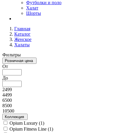
Футболки и поло
Халат
Шорты
Главная
Каталог
Женское
Халаты
Фильтры
Розничная цена
От
До
2499
4499
6500
8500
10500
Коллекция
Opium Luxury (
1
)
Opium Fitness Line (
1
)