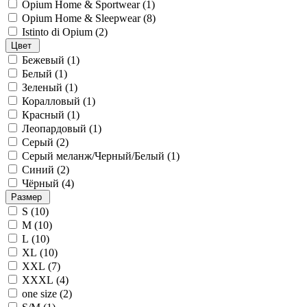
Opium Home & Sportwear (
1
)
Opium Home & Sleepwear (
8
)
Istinto di Opium (
2
)
Цвет
Бежевый (
1
)
Белый (
1
)
Зеленый (
1
)
Коралловый (
1
)
Красный (
1
)
Леопардовый (
1
)
Серый (
2
)
Серый меланж/Черный/Белый (
1
)
Синий (
2
)
Чёрный (
4
)
Размер
S (
10
)
M (
10
)
L (
10
)
XL (
10
)
XXL (
7
)
XXXL (
4
)
one size (
2
)