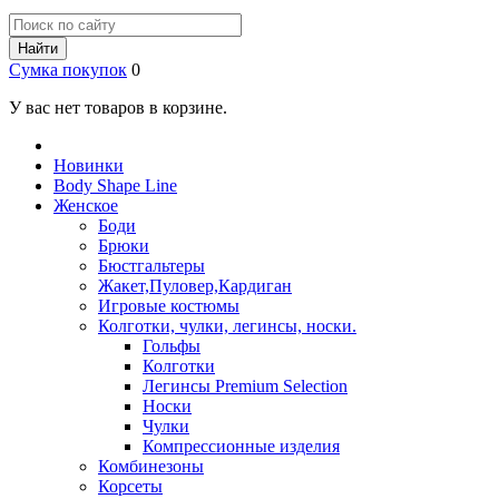
Найти
Сумка покупок
0
У вас нет товаров в корзине.
Новинки
Body Shape Line
Женское
Боди
Брюки
Бюстгальтеры
Жакет,Пуловер,Кардиган
Игровые костюмы
Колготки, чулки, легинсы, носки.
Гольфы
Колготки
Легинсы Premium Selection
Носки
Чулки
Компрессионные изделия
Комбинезоны
Корсеты