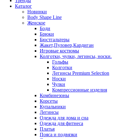
Тренды
Каталог
Новинки
Body Shape Line
Женское
Боди
Брюки
Бюстгальтеры
Жакет,Пуловер,Кардиган
Игровые костюмы
Колготки, чулки, легинсы, носки.
Гольфы
Колготки
Легинсы Premium Selection
Носки
Чулки
Компрессионные изделия
Комбинезоны
Корсеты
Купальники
Легинсы
Одежда для дома и сна
Одежда для фитнеса
Платья
Пояса и подвязки