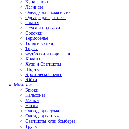
Купальники
Легинсы
Одежда для дома и сна
Одежда для фитнеса
Платья
Пояса и подвязки
Сорочки
Термобельё
Топы и майки
Трусы
Футболки и водолазки
Халаты
Худи и Свитшоты
Шорты
Эротическое бельё
Юбки
Мужское
Брюки
Кальсоны
Майки
Носки
Одежда для дома
Одежда для пляжа
Свитшоты,худи,бомберы
Трусы