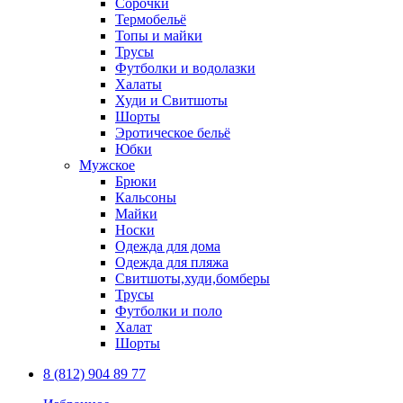
Сорочки
Термобельё
Топы и майки
Трусы
Футболки и водолазки
Халаты
Худи и Свитшоты
Шорты
Эротическое бельё
Юбки
Мужское
Брюки
Кальсоны
Майки
Носки
Одежда для дома
Одежда для пляжа
Свитшоты,худи,бомберы
Трусы
Футболки и поло
Халат
Шорты
8 (812) 904 89 77