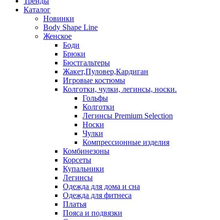
Тренды
Каталог
Новинки
Body Shape Line
Женское
Боди
Брюки
Бюстгальтеры
Жакет,Пуловер,Кардиган
Игровые костюмы
Колготки, чулки, легинсы, носки.
Гольфы
Колготки
Легинсы Premium Selection
Носки
Чулки
Компрессионные изделия
Комбинезоны
Корсеты
Купальники
Легинсы
Одежда для дома и сна
Одежда для фитнеса
Платья
Пояса и подвязки