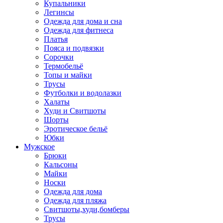
Купальники
Легинсы
Одежда для дома и сна
Одежда для фитнеса
Платья
Пояса и подвязки
Сорочки
Термобельё
Топы и майки
Трусы
Футболки и водолазки
Халаты
Худи и Свитшоты
Шорты
Эротическое бельё
Юбки
Мужское
Брюки
Кальсоны
Майки
Носки
Одежда для дома
Одежда для пляжа
Свитшоты,худи,бомберы
Трусы