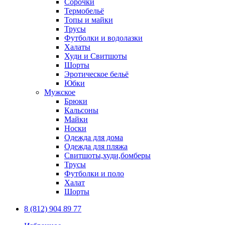
Сорочки
Термобельё
Топы и майки
Трусы
Футболки и водолазки
Халаты
Худи и Свитшоты
Шорты
Эротическое бельё
Юбки
Мужское
Брюки
Кальсоны
Майки
Носки
Одежда для дома
Одежда для пляжа
Свитшоты,худи,бомберы
Трусы
Футболки и поло
Халат
Шорты
8 (812) 904 89 77