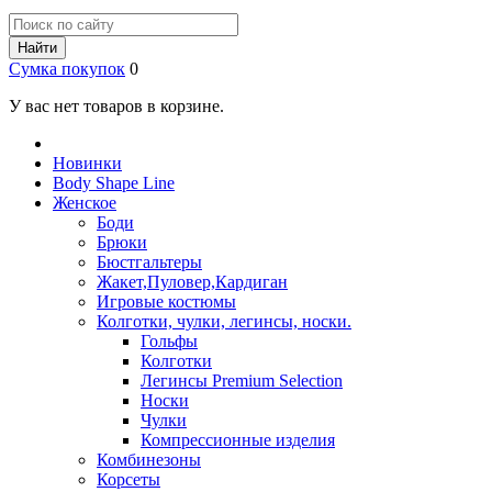
Найти
Сумка покупок
0
У вас нет товаров в корзине.
Новинки
Body Shape Line
Женское
Боди
Брюки
Бюстгальтеры
Жакет,Пуловер,Кардиган
Игровые костюмы
Колготки, чулки, легинсы, носки.
Гольфы
Колготки
Легинсы Premium Selection
Носки
Чулки
Компрессионные изделия
Комбинезоны
Корсеты