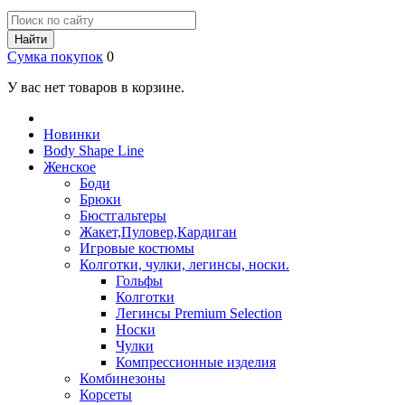
Найти
Сумка покупок
0
У вас нет товаров в корзине.
Новинки
Body Shape Line
Женское
Боди
Брюки
Бюстгальтеры
Жакет,Пуловер,Кардиган
Игровые костюмы
Колготки, чулки, легинсы, носки.
Гольфы
Колготки
Легинсы Premium Selection
Носки
Чулки
Компрессионные изделия
Комбинезоны
Корсеты