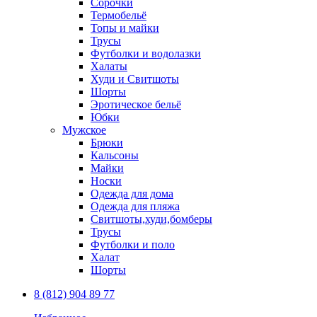
Сорочки
Термобельё
Топы и майки
Трусы
Футболки и водолазки
Халаты
Худи и Свитшоты
Шорты
Эротическое бельё
Юбки
Мужское
Брюки
Кальсоны
Майки
Носки
Одежда для дома
Одежда для пляжа
Свитшоты,худи,бомберы
Трусы
Футболки и поло
Халат
Шорты
8 (812) 904 89 77