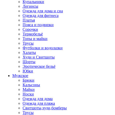
Купальники
Легинсы
Одежда для дома и сна
Одежда для фитнеса
Платья
Пояса и подвязки
Сорочки
Термобельё
Топы и майки
Трусы
Футболки и водолазки
Халаты
Худи и Свитшоты
Шорты
Эротическое бельё
Юбки
Мужское
Брюки
Кальсоны
Майки
Носки
Одежда для дома
Одежда для пляжа
Свитшоты,худи,бомберы
Трусы