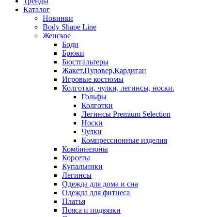
Тренды
Каталог
Новинки
Body Shape Line
Женское
Боди
Брюки
Бюстгальтеры
Жакет,Пуловер,Кардиган
Игровые костюмы
Колготки, чулки, легинсы, носки.
Гольфы
Колготки
Легинсы Premium Selection
Носки
Чулки
Компрессионные изделия
Комбинезоны
Корсеты
Купальники
Легинсы
Одежда для дома и сна
Одежда для фитнеса
Платья
Пояса и подвязки