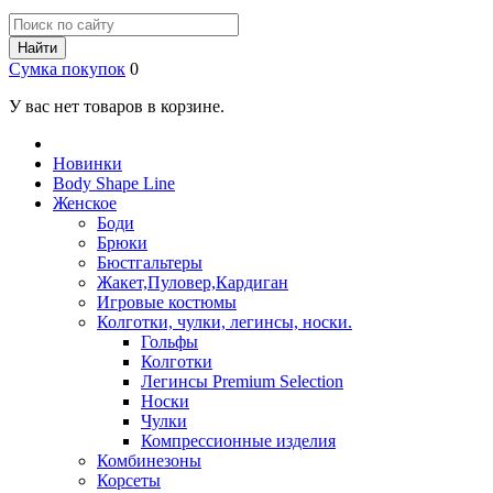
Найти
Сумка покупок
0
У вас нет товаров в корзине.
Новинки
Body Shape Line
Женское
Боди
Брюки
Бюстгальтеры
Жакет,Пуловер,Кардиган
Игровые костюмы
Колготки, чулки, легинсы, носки.
Гольфы
Колготки
Легинсы Premium Selection
Носки
Чулки
Компрессионные изделия
Комбинезоны
Корсеты