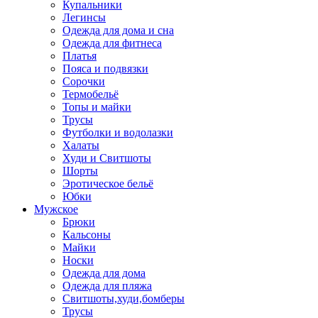
Купальники
Легинсы
Одежда для дома и сна
Одежда для фитнеса
Платья
Пояса и подвязки
Сорочки
Термобельё
Топы и майки
Трусы
Футболки и водолазки
Халаты
Худи и Свитшоты
Шорты
Эротическое бельё
Юбки
Мужское
Брюки
Кальсоны
Майки
Носки
Одежда для дома
Одежда для пляжа
Свитшоты,худи,бомберы
Трусы