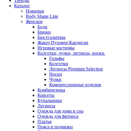
Тренды
Каталог
Новинки
Body Shape Line
Женское
Боди
Брюки
Бюстгальтеры
Жакет,Пуловер,Кардиган
Игровые костюмы
Колготки, чулки, легинсы, носки.
Гольфы
Колготки
Легинсы Premium Selection
Носки
Чулки
Компрессионные изделия
Комбинезоны
Корсеты
Купальники
Легинсы
Одежда для дома и сна
Одежда для фитнеса
Платья
Пояса и подвязки