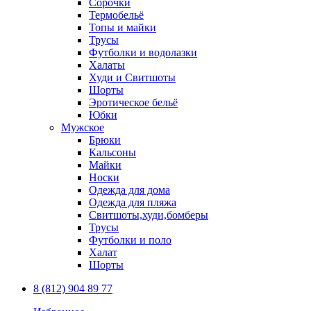
Сорочки
Термобельё
Топы и майки
Трусы
Футболки и водолазки
Халаты
Худи и Свитшоты
Шорты
Эротическое бельё
Юбки
Мужское
Брюки
Кальсоны
Майки
Носки
Одежда для дома
Одежда для пляжа
Свитшоты,худи,бомберы
Трусы
Футболки и поло
Халат
Шорты
8 (812) 904 89 77