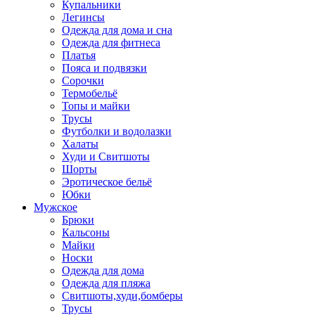
Купальники
Легинсы
Одежда для дома и сна
Одежда для фитнеса
Платья
Пояса и подвязки
Сорочки
Термобельё
Топы и майки
Трусы
Футболки и водолазки
Халаты
Худи и Свитшоты
Шорты
Эротическое бельё
Юбки
Мужское
Брюки
Кальсоны
Майки
Носки
Одежда для дома
Одежда для пляжа
Свитшоты,худи,бомберы
Трусы