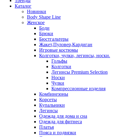
Тренды
Каталог
Новинки
Body Shape Line
Женское
Боди
Брюки
Бюстгальтеры
Жакет,Пуловер,Кардиган
Игровые костюмы
Колготки, чулки, легинсы, носки.
Гольфы
Колготки
Легинсы Premium Selection
Носки
Чулки
Компрессионные изделия
Комбинезоны
Корсеты
Купальники
Легинсы
Одежда для дома и сна
Одежда для фитнеса
Платья
Пояса и подвязки