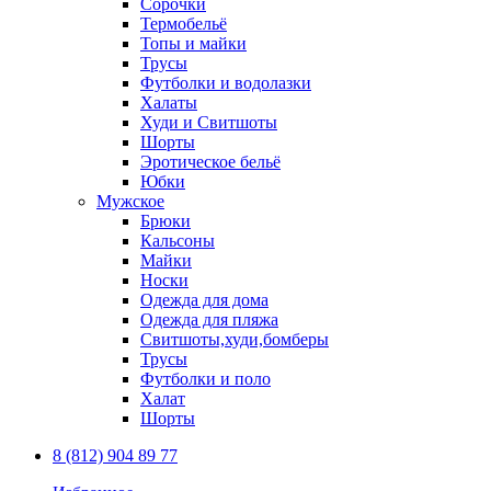
Сорочки
Термобельё
Топы и майки
Трусы
Футболки и водолазки
Халаты
Худи и Свитшоты
Шорты
Эротическое бельё
Юбки
Мужское
Брюки
Кальсоны
Майки
Носки
Одежда для дома
Одежда для пляжа
Свитшоты,худи,бомберы
Трусы
Футболки и поло
Халат
Шорты
8 (812) 904 89 77