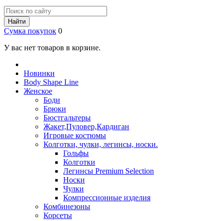
Найти
Сумка покупок
0
У вас нет товаров в корзине.
Новинки
Body Shape Line
Женское
Боди
Брюки
Бюстгальтеры
Жакет,Пуловер,Кардиган
Игровые костюмы
Колготки, чулки, легинсы, носки.
Гольфы
Колготки
Легинсы Premium Selection
Носки
Чулки
Компрессионные изделия
Комбинезоны
Корсеты