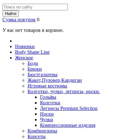
Найти
Сумка покупок
0
У вас нет товаров в корзине.
Новинки
Body Shape Line
Женское
Боди
Брюки
Бюстгальтеры
Жакет,Пуловер,Кардиган
Игровые костюмы
Колготки, чулки, легинсы, носки.
Гольфы
Колготки
Легинсы Premium Selection
Носки
Чулки
Компрессионные изделия
Комбинезоны
Корсеты