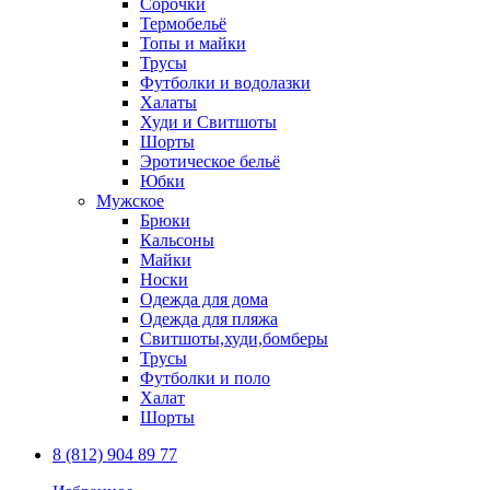
Сорочки
Термобельё
Топы и майки
Трусы
Футболки и водолазки
Халаты
Худи и Свитшоты
Шорты
Эротическое бельё
Юбки
Мужское
Брюки
Кальсоны
Майки
Носки
Одежда для дома
Одежда для пляжа
Свитшоты,худи,бомберы
Трусы
Футболки и поло
Халат
Шорты
8 (812) 904 89 77