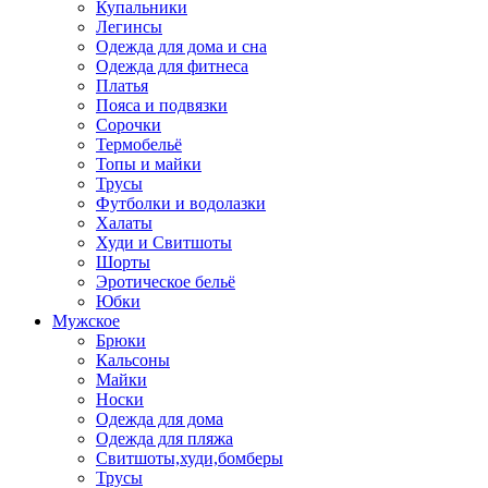
Купальники
Легинсы
Одежда для дома и сна
Одежда для фитнеса
Платья
Пояса и подвязки
Сорочки
Термобельё
Топы и майки
Трусы
Футболки и водолазки
Халаты
Худи и Свитшоты
Шорты
Эротическое бельё
Юбки
Мужское
Брюки
Кальсоны
Майки
Носки
Одежда для дома
Одежда для пляжа
Свитшоты,худи,бомберы
Трусы