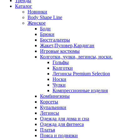
Тренды
Каталог
Новинки
Body Shape Line
Женское
Боди
Брюки
Бюстгальтеры
Жакет,Пуловер,Кардиган
Игровые костюмы
Колготки, чулки, легинсы, носки.
Гольфы
Колготки
Легинсы Premium Selection
Носки
Чулки
Компрессионные изделия
Комбинезоны
Корсеты
Купальники
Легинсы
Одежда для дома и сна
Одежда для фитнеса
Платья
Пояса и подвязки