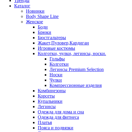
Тренды
Каталог
Новинки
Body Shape Line
Женское
Боди
Брюки
Бюстгальтеры
Жакет,Пуловер,Кардиган
Игровые костюмы
Колготки, чулки, легинсы, носки.
Гольфы
Колготки
Легинсы Premium Selection
Носки
Чулки
Компрессионные изделия
Комбинезоны
Корсеты
Купальники
Легинсы
Одежда для дома и сна
Одежда для фитнеса
Платья
Пояса и подвязки