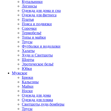
Купальники
Легинсы
Одежда для дома и сна
Одежда для фитнеса
Платья
Пояса и подвязки
Сорочки
Термобельё
Топы и майки
Трусы
Футболки и водолазки
Халаты
Худи и Свитшоты
Шорты
Эротическое бельё
Юбки
Мужское
Брюки
Кальсоны
Майки
Носки
Одежда для дома
Одежда для пляжа
Свитшоты,худи,бомберы
Трусы