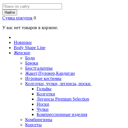
Найти
Сумка покупок
0
У вас нет товаров в корзине.
Новинки
Body Shape Line
Женское
Боди
Брюки
Бюстгальтеры
Жакет,Пуловер,Кардиган
Игровые костюмы
Колготки, чулки, легинсы, носки.
Гольфы
Колготки
Легинсы Premium Selection
Носки
Чулки
Компрессионные изделия
Комбинезоны
Корсеты