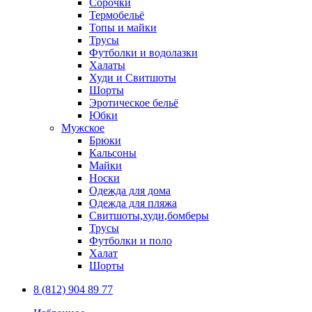
Сорочки
Термобельё
Топы и майки
Трусы
Футболки и водолазки
Халаты
Худи и Свитшоты
Шорты
Эротическое бельё
Юбки
Мужское
Брюки
Кальсоны
Майки
Носки
Одежда для дома
Одежда для пляжа
Свитшоты,худи,бомберы
Трусы
Футболки и поло
Халат
Шорты
8 (812) 904 89 77