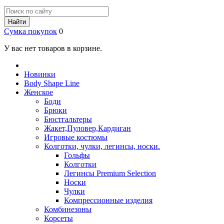
Найти
Сумка покупок
0
У вас нет товаров в корзине.
Новинки
Body Shape Line
Женское
Боди
Брюки
Бюстгальтеры
Жакет,Пуловер,Кардиган
Игровые костюмы
Колготки, чулки, легинсы, носки.
Гольфы
Колготки
Легинсы Premium Selection
Носки
Чулки
Компрессионные изделия
Комбинезоны
Корсеты