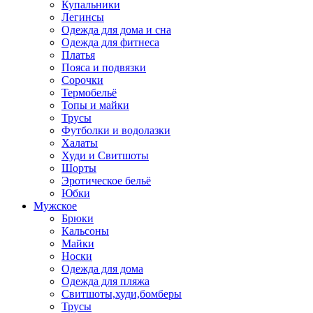
Купальники
Легинсы
Одежда для дома и сна
Одежда для фитнеса
Платья
Пояса и подвязки
Сорочки
Термобельё
Топы и майки
Трусы
Футболки и водолазки
Халаты
Худи и Свитшоты
Шорты
Эротическое бельё
Юбки
Мужское
Брюки
Кальсоны
Майки
Носки
Одежда для дома
Одежда для пляжа
Свитшоты,худи,бомберы
Трусы