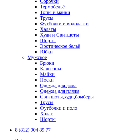
Сорочки
Термобельё
Топы и майки
Трусы
Футболки и водолазки
Халаты
Худи и Свитшоты
Шорты
Эротическое бельё
Юбки
Мужское
Брюки
Кальсоны
Майки
Носки
Одежда для дома
Одежда для пляжа
Свитшоты,худи,бомберы
Трусы
Футболки и поло
Халат
Шорты
8 (812) 904 89 77