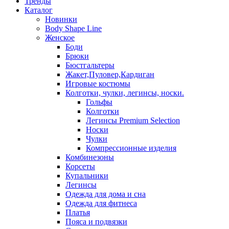
Тренды
Каталог
Новинки
Body Shape Line
Женское
Боди
Брюки
Бюстгальтеры
Жакет,Пуловер,Кардиган
Игровые костюмы
Колготки, чулки, легинсы, носки.
Гольфы
Колготки
Легинсы Premium Selection
Носки
Чулки
Компрессионные изделия
Комбинезоны
Корсеты
Купальники
Легинсы
Одежда для дома и сна
Одежда для фитнеса
Платья
Пояса и подвязки