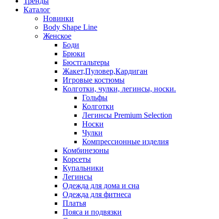
Тренды
Каталог
Новинки
Body Shape Line
Женское
Боди
Брюки
Бюстгальтеры
Жакет,Пуловер,Кардиган
Игровые костюмы
Колготки, чулки, легинсы, носки.
Гольфы
Колготки
Легинсы Premium Selection
Носки
Чулки
Компрессионные изделия
Комбинезоны
Корсеты
Купальники
Легинсы
Одежда для дома и сна
Одежда для фитнеса
Платья
Пояса и подвязки