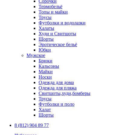
Сорочки
Термобельё
Топы и майки
Трусы
Футболки и водолазки
Халаты
Худи и Свитшоты
Шорты
Эротическое бельё
Юбки
Мужское
Брюки
Кальсоны
Майки
Носки
Одежда для дома
Одежда для пляжа
Свитшоты,худи,бомберы
Трусы
Футболки и поло
Халат
Шорты
8 (812) 904 89 77