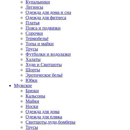
Купальники
Легинсы
Одежда для дома и сна
Одежда для фитнеса
Платья
Пояса и подвязки
Сорочки
Термобельё
Топы и майки
Трусы
Футболки и водолазки
Халаты
Худи и Свитшоты
Шорты
Эротическое бельё
Юбки
Мужское
Брюки
Кальсоны
Майки
Носки
Одежда для дома
Одежда для пляжа
Свитшоты,худи,бомберы
Трусы