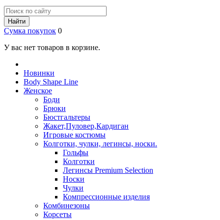
Найти
Сумка покупок
0
У вас нет товаров в корзине.
Новинки
Body Shape Line
Женское
Боди
Брюки
Бюстгальтеры
Жакет,Пуловер,Кардиган
Игровые костюмы
Колготки, чулки, легинсы, носки.
Гольфы
Колготки
Легинсы Premium Selection
Носки
Чулки
Компрессионные изделия
Комбинезоны
Корсеты