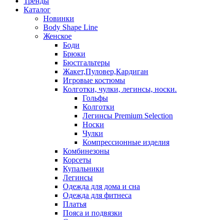
Тренды
Каталог
Новинки
Body Shape Line
Женское
Боди
Брюки
Бюстгальтеры
Жакет,Пуловер,Кардиган
Игровые костюмы
Колготки, чулки, легинсы, носки.
Гольфы
Колготки
Легинсы Premium Selection
Носки
Чулки
Компрессионные изделия
Комбинезоны
Корсеты
Купальники
Легинсы
Одежда для дома и сна
Одежда для фитнеса
Платья
Пояса и подвязки