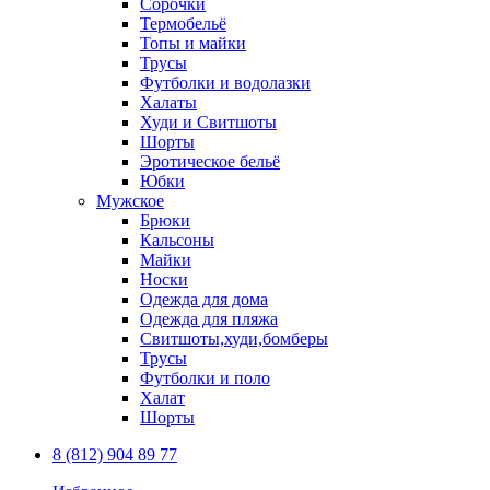
Сорочки
Термобельё
Топы и майки
Трусы
Футболки и водолазки
Халаты
Худи и Свитшоты
Шорты
Эротическое бельё
Юбки
Мужское
Брюки
Кальсоны
Майки
Носки
Одежда для дома
Одежда для пляжа
Свитшоты,худи,бомберы
Трусы
Футболки и поло
Халат
Шорты
8 (812) 904 89 77