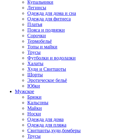
Купальники
Легинсы
Одежда для дома и сна
Одежда для фитнеса
Платья
Пояса и подвязки
Сорочки
Термобельё
Топы и майки
Трусы
Футболки и водолазки
Халаты
Худи и Свитшоты
Шорты
Эротическое бельё
Юбки
Мужское
Брюки
Кальсоны
Майки
Носки
Одежда для дома
Одежда для пляжа
Свитшоты,худи,бомберы
Трусы