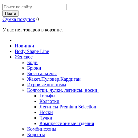
Найти
Сумка покупок
0
У вас нет товаров в корзине.
Новинки
Body Shape Line
Женское
Боди
Брюки
Бюстгальтеры
Жакет,Пуловер,Кардиган
Игровые костюмы
Колготки, чулки, легинсы, носки.
Гольфы
Колготки
Легинсы Premium Selection
Носки
Чулки
Компрессионные изделия
Комбинезоны
Корсеты