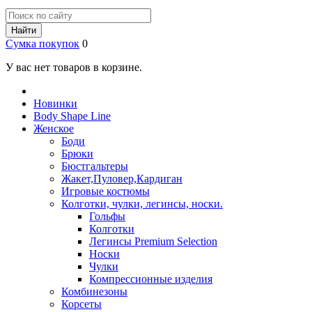
Найти
Сумка покупок
0
У вас нет товаров в корзине.
Новинки
Body Shape Line
Женское
Боди
Брюки
Бюстгальтеры
Жакет,Пуловер,Кардиган
Игровые костюмы
Колготки, чулки, легинсы, носки.
Гольфы
Колготки
Легинсы Premium Selection
Носки
Чулки
Компрессионные изделия
Комбинезоны
Корсеты