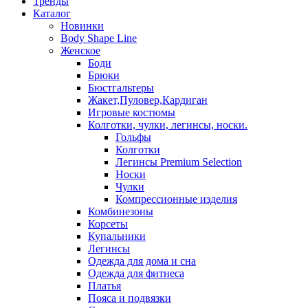
Тренды
Каталог
Новинки
Body Shape Line
Женское
Боди
Брюки
Бюстгальтеры
Жакет,Пуловер,Кардиган
Игровые костюмы
Колготки, чулки, легинсы, носки.
Гольфы
Колготки
Легинсы Premium Selection
Носки
Чулки
Компрессионные изделия
Комбинезоны
Корсеты
Купальники
Легинсы
Одежда для дома и сна
Одежда для фитнеса
Платья
Пояса и подвязки