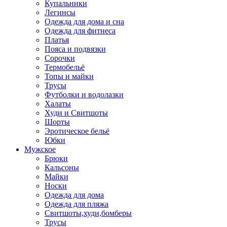
Купальники
Легинсы
Одежда для дома и сна
Одежда для фитнеса
Платья
Пояса и подвязки
Сорочки
Термобельё
Топы и майки
Трусы
Футболки и водолазки
Халаты
Худи и Свитшоты
Шорты
Эротическое бельё
Юбки
Мужское
Брюки
Кальсоны
Майки
Носки
Одежда для дома
Одежда для пляжа
Свитшоты,худи,бомберы
Трусы