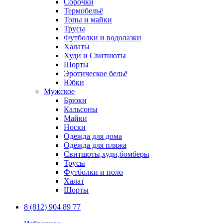
Сорочки
Термобельё
Топы и майки
Трусы
Футболки и водолазки
Халаты
Худи и Свитшоты
Шорты
Эротическое бельё
Юбки
Мужское
Брюки
Кальсоны
Майки
Носки
Одежда для дома
Одежда для пляжа
Свитшоты,худи,бомберы
Трусы
Футболки и поло
Халат
Шорты
8 (812) 904 89 77