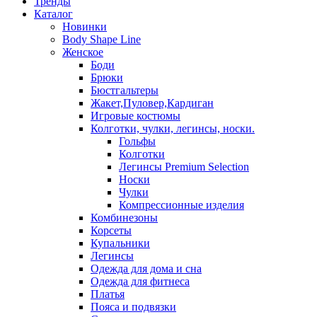
Тренды
Каталог
Новинки
Body Shape Line
Женское
Боди
Брюки
Бюстгальтеры
Жакет,Пуловер,Кардиган
Игровые костюмы
Колготки, чулки, легинсы, носки.
Гольфы
Колготки
Легинсы Premium Selection
Носки
Чулки
Компрессионные изделия
Комбинезоны
Корсеты
Купальники
Легинсы
Одежда для дома и сна
Одежда для фитнеса
Платья
Пояса и подвязки