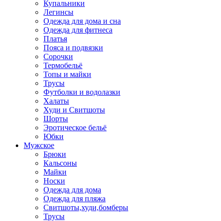
Купальники
Легинсы
Одежда для дома и сна
Одежда для фитнеса
Платья
Пояса и подвязки
Сорочки
Термобельё
Топы и майки
Трусы
Футболки и водолазки
Халаты
Худи и Свитшоты
Шорты
Эротическое бельё
Юбки
Мужское
Брюки
Кальсоны
Майки
Носки
Одежда для дома
Одежда для пляжа
Свитшоты,худи,бомберы
Трусы