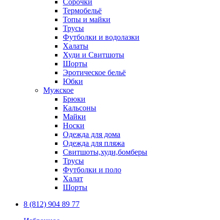
Сорочки
Термобельё
Топы и майки
Трусы
Футболки и водолазки
Халаты
Худи и Свитшоты
Шорты
Эротическое бельё
Юбки
Мужское
Брюки
Кальсоны
Майки
Носки
Одежда для дома
Одежда для пляжа
Свитшоты,худи,бомберы
Трусы
Футболки и поло
Халат
Шорты
8 (812) 904 89 77