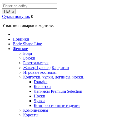
Найти
Сумка покупок
0
У вас нет товаров в корзине.
Новинки
Body Shape Line
Женское
Боди
Брюки
Бюстгальтеры
Жакет,Пуловер,Кардиган
Игровые костюмы
Колготки, чулки, легинсы, носки.
Гольфы
Колготки
Легинсы Premium Selection
Носки
Чулки
Компрессионные изделия
Комбинезоны
Корсеты