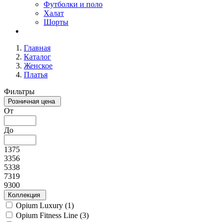
Футболки и поло
Халат
Шорты
Главная
Каталог
Женское
Платья
Фильтры
Розничная цена
От
До
1375
3356
5338
7319
9300
Коллекция
Opium Luxury (
1
)
Opium Fitness Line (
3
)