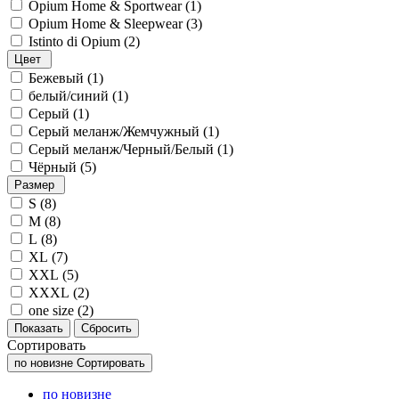
Opium Home & Sportwear (
1
)
Opium Home & Sleepwear (
3
)
Istinto di Opium (
2
)
Цвет
Бежевый (
1
)
белый/синий (
1
)
Серый (
1
)
Серый меланж/Жемчужный (
1
)
Серый меланж/Черный/Белый (
1
)
Чёрный (
5
)
Размер
S (
8
)
M (
8
)
L (
8
)
XL (
7
)
XXL (
5
)
XXXL (
2
)
one size (
2
)
Сортировать
по новизне
Сортировать
по новизне