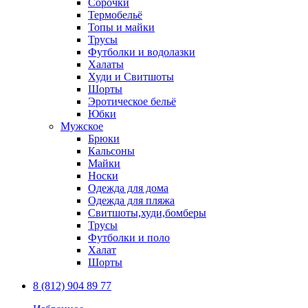
Сорочки
Термобельё
Топы и майки
Трусы
Футболки и водолазки
Халаты
Худи и Свитшоты
Шорты
Эротическое бельё
Юбки
Мужское
Брюки
Кальсоны
Майки
Носки
Одежда для дома
Одежда для пляжа
Свитшоты,худи,бомберы
Трусы
Футболки и поло
Халат
Шорты
8 (812) 904 89 77