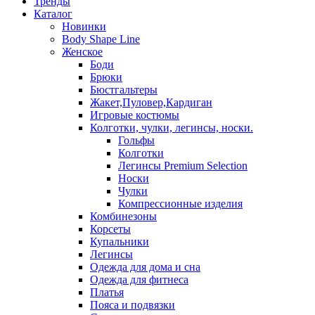
Тренды
Каталог
Новинки
Body Shape Line
Женское
Боди
Брюки
Бюстгальтеры
Жакет,Пуловер,Кардиган
Игровые костюмы
Колготки, чулки, легинсы, носки.
Гольфы
Колготки
Легинсы Premium Selection
Носки
Чулки
Компрессионные изделия
Комбинезоны
Корсеты
Купальники
Легинсы
Одежда для дома и сна
Одежда для фитнеса
Платья
Пояса и подвязки