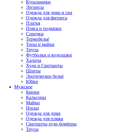
Купальники
Легинсы
Одежда для дома и сна
Одежда для фитнеса
Платья
Пояса и подвязки
Сорочки
Термобельё
Топы и майки
Трусы
Футболки и водолазки
Халаты
Худи и Свитшоты
Шорты
Эротическое бельё
Юбки
Мужское
Брюки
Кальсоны
Майки
Носки
Одежда для дома
Одежда для пляжа
Свитшоты,худи,бомберы
Трусы