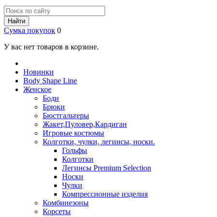
Найти
Сумка покупок
0
У вас нет товаров в корзине.
Новинки
Body Shape Line
Женское
Боди
Брюки
Бюстгальтеры
Жакет,Пуловер,Кардиган
Игровые костюмы
Колготки, чулки, легинсы, носки.
Гольфы
Колготки
Легинсы Premium Selection
Носки
Чулки
Компрессионные изделия
Комбинезоны
Корсеты