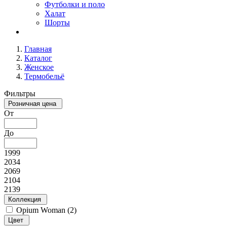
Футболки и поло
Халат
Шорты
Главная
Каталог
Женское
Термобельё
Фильтры
Розничная цена
От
До
1999
2034
2069
2104
2139
Коллекция
Opium Woman (
2
)
Цвет