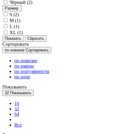
Чёрный (
2
)
Размер
S (
2
)
M (
1
)
L (
1
)
XL (
1
)
Сортировать
по новизне
Сортировать
по новизне
по имени
по популярности
по цене
Показывать
32
Показывать
16
32
64
Все