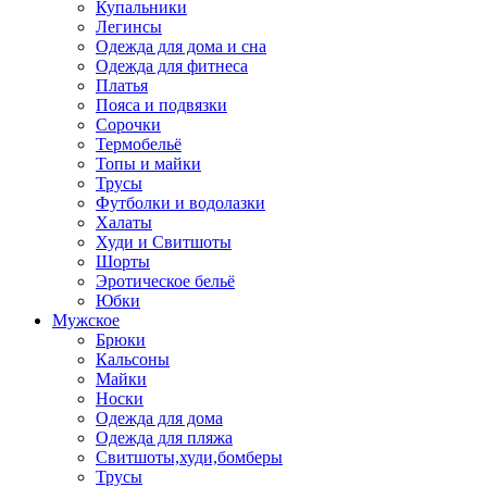
Купальники
Легинсы
Одежда для дома и сна
Одежда для фитнеса
Платья
Пояса и подвязки
Сорочки
Термобельё
Топы и майки
Трусы
Футболки и водолазки
Халаты
Худи и Свитшоты
Шорты
Эротическое бельё
Юбки
Мужское
Брюки
Кальсоны
Майки
Носки
Одежда для дома
Одежда для пляжа
Свитшоты,худи,бомберы
Трусы