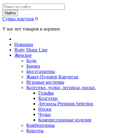
Найти
Сумка покупок
0
У вас нет товаров в корзине.
Новинки
Body Shape Line
Женское
Боди
Брюки
Бюстгальтеры
Жакет,Пуловер,Кардиган
Игровые костюмы
Колготки, чулки, легинсы, носки.
Гольфы
Колготки
Легинсы Premium Selection
Носки
Чулки
Компрессионные изделия
Комбинезоны
Корсеты