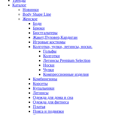
Тренды
Каталог
Новинки
Body Shape Line
Женское
Боди
Брюки
Бюстгальтеры
Жакет,Пуловер,Кардиган
Игровые костюмы
Колготки, чулки, легинсы, носки.
Гольфы
Колготки
Легинсы Premium Selection
Носки
Чулки
Компрессионные изделия
Комбинезоны
Корсеты
Купальники
Легинсы
Одежда для дома и сна
Одежда для фитнеса
Платья
Пояса и подвязки