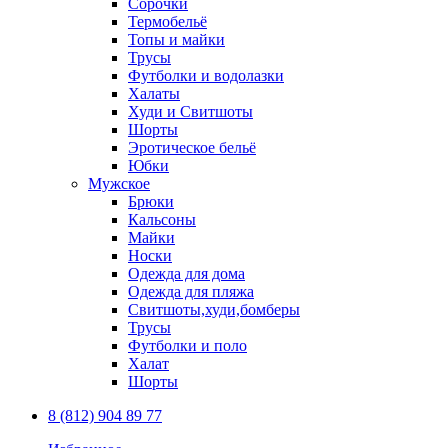
Сорочки
Термобельё
Топы и майки
Трусы
Футболки и водолазки
Халаты
Худи и Свитшоты
Шорты
Эротическое бельё
Юбки
Мужское
Брюки
Кальсоны
Майки
Носки
Одежда для дома
Одежда для пляжа
Свитшоты,худи,бомберы
Трусы
Футболки и поло
Халат
Шорты
8 (812) 904 89 77