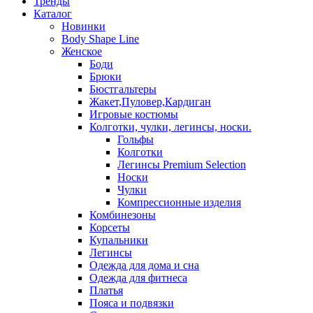
Тренды
Каталог
Новинки
Body Shape Line
Женское
Боди
Брюки
Бюстгальтеры
Жакет,Пуловер,Кардиган
Игровые костюмы
Колготки, чулки, легинсы, носки.
Гольфы
Колготки
Легинсы Premium Selection
Носки
Чулки
Компрессионные изделия
Комбинезоны
Корсеты
Купальники
Легинсы
Одежда для дома и сна
Одежда для фитнеса
Платья
Пояса и подвязки