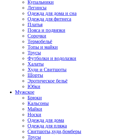
Купальники
Легинсы
Одежда для дома и сна
Одежда для фитнеса
Платья
Пояса и подвязки
Сорочки
Термобельё
Топы и майки
Трусы
Футболки и водолазки
Халаты
Худи и Свитшоты
Шорты
Эротическое бельё
Юбки
Мужское
Брюки
Кальсоны
Майки
Носки
Одежда для дома
Одежда для пляжа
Свитшоты,худи,бомберы
Трусы