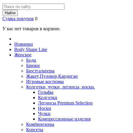
Найти
Сумка покупок
0
У вас нет товаров в корзине.
Новинки
Body Shape Line
Женское
Боди
Брюки
Бюстгальтеры
Жакет,Пуловер,Кардиган
Игровые костюмы
Колготки, чулки, легинсы, носки.
Гольфы
Колготки
Легинсы Premium Selection
Носки
Чулки
Компрессионные изделия
Комбинезоны
Корсеты