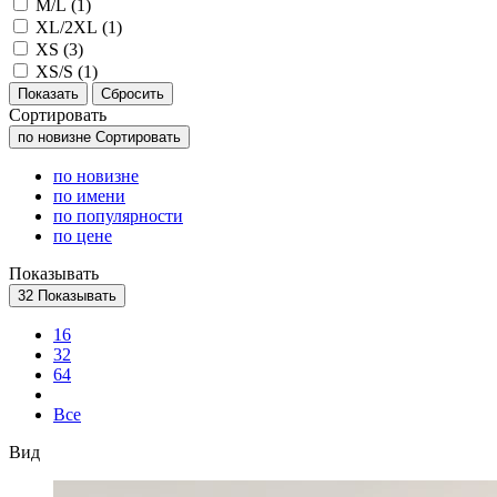
M/L (
1
)
XL/2XL (
1
)
XS (
3
)
XS/S (
1
)
Сортировать
по новизне
Сортировать
по новизне
по имени
по популярности
по цене
Показывать
32
Показывать
16
32
64
Все
Вид