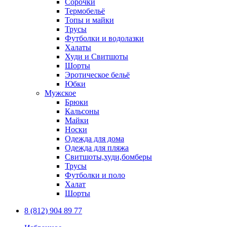
Сорочки
Термобельё
Топы и майки
Трусы
Футболки и водолазки
Халаты
Худи и Свитшоты
Шорты
Эротическое бельё
Юбки
Мужское
Брюки
Кальсоны
Майки
Носки
Одежда для дома
Одежда для пляжа
Свитшоты,худи,бомберы
Трусы
Футболки и поло
Халат
Шорты
8 (812) 904 89 77