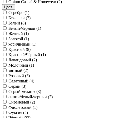
Opium Casual & Homewear (
2
)
Цвет
Cеребро (
1
)
Бежевый (
2
)
Белый (
8
)
Белый/Черный (
1
)
Желтый (
1
)
Золотой (
1
)
коричневый (
1
)
Красный (
8
)
Красный/Чёрный (
1
)
Лавандовый (
2
)
Молочный (
1
)
мятный (
2
)
Розовый (
3
)
Салатовый (
4
)
Серый (
3
)
Серый меланж (
3
)
синий/белый/черный (
2
)
Сиреневый (
2
)
Фиолетовый (
1
)
Фуксия (
2
)
Чёрный (
22
)