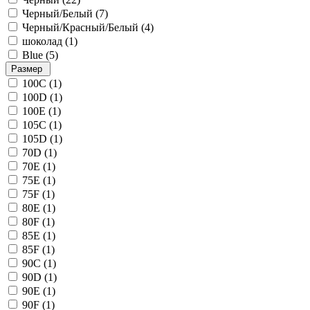
Черный/Белый (
7
)
Черный/Красный/Белый (
4
)
шоколад (
1
)
Blue (
5
)
Размер
100C (
1
)
100D (
1
)
100E (
1
)
105C (
1
)
105D (
1
)
70D (
1
)
70E (
1
)
75E (
1
)
75F (
1
)
80E (
1
)
80F (
1
)
85E (
1
)
85F (
1
)
90C (
1
)
90D (
1
)
90E (
1
)
90F (
1
)