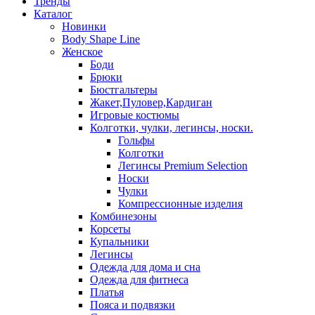
Тренды
Каталог
Новинки
Body Shape Line
Женское
Боди
Брюки
Бюстгальтеры
Жакет,Пуловер,Кардиган
Игровые костюмы
Колготки, чулки, легинсы, носки.
Гольфы
Колготки
Легинсы Premium Selection
Носки
Чулки
Компрессионные изделия
Комбинезоны
Корсеты
Купальники
Легинсы
Одежда для дома и сна
Одежда для фитнеса
Платья
Пояса и подвязки