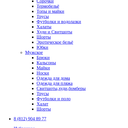
Сорочки
Термобельё
Топы и майки
Трусы
Футболки и водолазки
Халаты
Худи и Свитшоты
Шорты
Эротическое бельё
Юбки
Мужское
Брюки
Кальсоны
Майки
Носки
Одежда для дома
Одежда для пляжа
Свитшоты,худи,бомберы
Трусы
Футболки и поло
Халат
Шорты
8 (812) 904 89 77