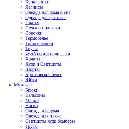
Купальники
Легинсы
Одежда для дома и сна
Одежда для фитнеса
Платья
Пояса и подвязки
Сорочки
Термобельё
Топы и майки
Трусы
Футболки и водолазки
Халаты
Худи и Свитшоты
Шорты
Эротическое бельё
Юбки
Мужское
Брюки
Кальсоны
Майки
Носки
Одежда для дома
Одежда для пляжа
Свитшоты,худи,бомберы
Трусы