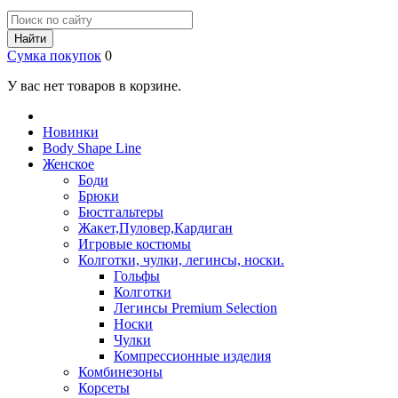
Найти
Сумка покупок
0
У вас нет товаров в корзине.
Новинки
Body Shape Line
Женское
Боди
Брюки
Бюстгальтеры
Жакет,Пуловер,Кардиган
Игровые костюмы
Колготки, чулки, легинсы, носки.
Гольфы
Колготки
Легинсы Premium Selection
Носки
Чулки
Компрессионные изделия
Комбинезоны
Корсеты