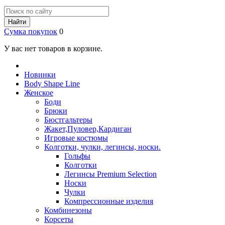
Найти
Сумка покупок
0
У вас нет товаров в корзине.
Новинки
Body Shape Line
Женское
Боди
Брюки
Бюстгальтеры
Жакет,Пуловер,Кардиган
Игровые костюмы
Колготки, чулки, легинсы, носки.
Гольфы
Колготки
Легинсы Premium Selection
Носки
Чулки
Компрессионные изделия
Комбинезоны
Корсеты