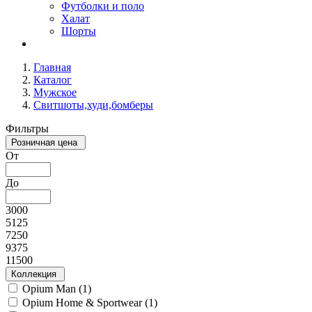
Футболки и поло
Халат
Шорты
Главная
Каталог
Мужское
Свитшоты,худи,бомберы
Фильтры
Розничная цена
От
До
3000
5125
7250
9375
11500
Коллекция
Opium Man (
1
)
Opium Home & Sportwear (
1
)