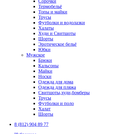
Сорочки
Термобельё
Топы и майки
Трусы
Футболки и водолазки
Халаты
Худи и Свитшоты
Шорты
Эротическое бельё
Юбки
Мужское
Брюки
Кальсоны
Майки
Носки
Одежда для дома
Одежда для пляжа
Свитшоты,худи,бомберы
Трусы
Футболки и поло
Халат
Шорты
8 (812) 904 89 77