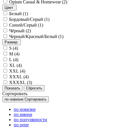
Opium Casual & Homewear (
2
)
Цвет
Белый (
1
)
Бордовый/Серый (
1
)
Синий/Серый (
1
)
Чёрный (
2
)
Черный/Красный/Белый (
1
)
Размер
S (
4
)
M (
4
)
L (
4
)
XL (
4
)
XXL (
4
)
XXXL (
4
)
XXXXL (
3
)
Сортировать
по новизне
Сортировать
по новизне
по имени
по популярности
по цене