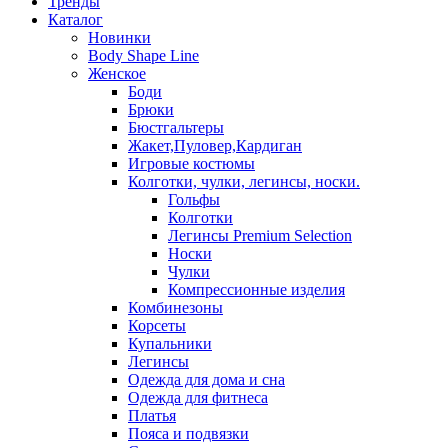
Тренды
Каталог
Новинки
Body Shape Line
Женское
Боди
Брюки
Бюстгальтеры
Жакет,Пуловер,Кардиган
Игровые костюмы
Колготки, чулки, легинсы, носки.
Гольфы
Колготки
Легинсы Premium Selection
Носки
Чулки
Компрессионные изделия
Комбинезоны
Корсеты
Купальники
Легинсы
Одежда для дома и сна
Одежда для фитнеса
Платья
Пояса и подвязки