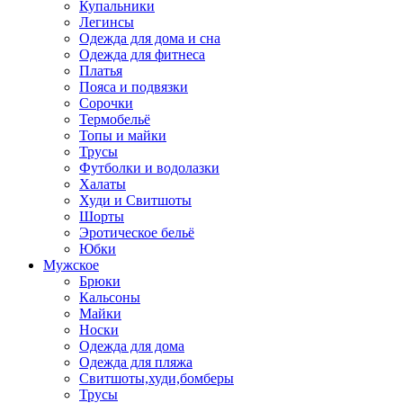
Купальники
Легинсы
Одежда для дома и сна
Одежда для фитнеса
Платья
Пояса и подвязки
Сорочки
Термобельё
Топы и майки
Трусы
Футболки и водолазки
Халаты
Худи и Свитшоты
Шорты
Эротическое бельё
Юбки
Мужское
Брюки
Кальсоны
Майки
Носки
Одежда для дома
Одежда для пляжа
Свитшоты,худи,бомберы
Трусы