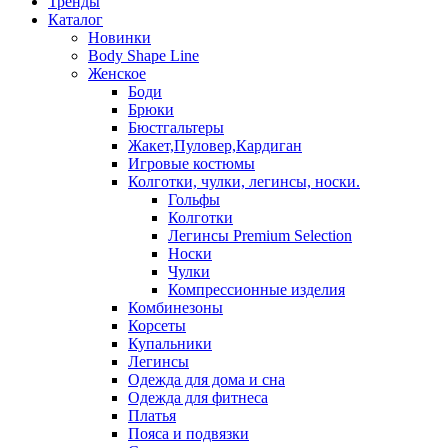
Тренды
Каталог
Новинки
Body Shape Line
Женское
Боди
Брюки
Бюстгальтеры
Жакет,Пуловер,Кардиган
Игровые костюмы
Колготки, чулки, легинсы, носки.
Гольфы
Колготки
Легинсы Premium Selection
Носки
Чулки
Компрессионные изделия
Комбинезоны
Корсеты
Купальники
Легинсы
Одежда для дома и сна
Одежда для фитнеса
Платья
Пояса и подвязки