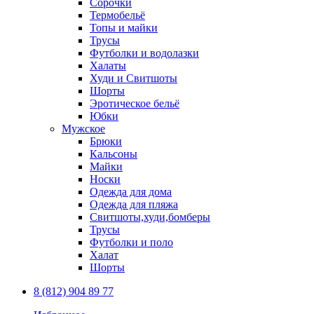
Сорочки
Термобельё
Топы и майки
Трусы
Футболки и водолазки
Халаты
Худи и Свитшоты
Шорты
Эротическое бельё
Юбки
Мужское
Брюки
Кальсоны
Майки
Носки
Одежда для дома
Одежда для пляжа
Свитшоты,худи,бомберы
Трусы
Футболки и поло
Халат
Шорты
8 (812) 904 89 77