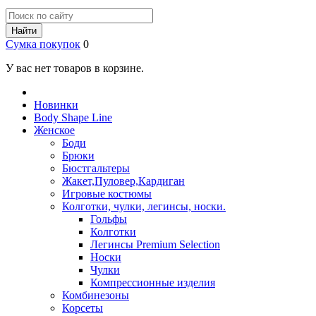
Найти
Сумка покупок
0
У вас нет товаров в корзине.
Новинки
Body Shape Line
Женское
Боди
Брюки
Бюстгальтеры
Жакет,Пуловер,Кардиган
Игровые костюмы
Колготки, чулки, легинсы, носки.
Гольфы
Колготки
Легинсы Premium Selection
Носки
Чулки
Компрессионные изделия
Комбинезоны
Корсеты