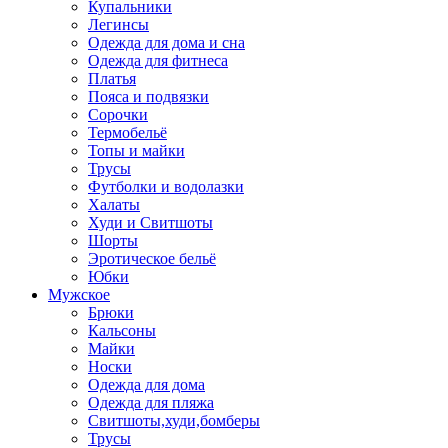
Купальники
Легинсы
Одежда для дома и сна
Одежда для фитнеса
Платья
Пояса и подвязки
Сорочки
Термобельё
Топы и майки
Трусы
Футболки и водолазки
Халаты
Худи и Свитшоты
Шорты
Эротическое бельё
Юбки
Мужское
Брюки
Кальсоны
Майки
Носки
Одежда для дома
Одежда для пляжа
Свитшоты,худи,бомберы
Трусы