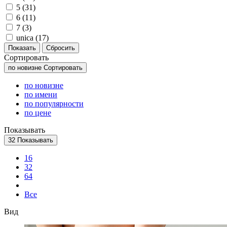
5 (
31
)
6 (
11
)
7 (
3
)
unica (
17
)
Сортировать
по новизне
Сортировать
по новизне
по имени
по популярности
по цене
Показывать
32
Показывать
16
32
64
Все
Вид