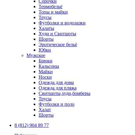
Сорочки
Термобельё
Топы и майки
Трусы
Футболки и водолазки
Халаты
Худи и Свитшоты
Шорты
Эротическое бельё
Юбки
Мужское
Брюки
Кальсоны
Майки
Носки
Одежда для дома
Одежда для пляжа
Свитшоты,худи,бомберы
Трусы
Футболки и поло
Халат
Шорты
8 (812) 904 89 77