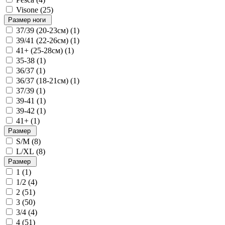
Visone (
25
)
Размер ноги
37/39 (20-23см) (
1
)
39/41 (22-26см) (
1
)
41+ (25-28см) (
1
)
35-38 (
1
)
36/37 (
1
)
36/37 (18-21см) (
1
)
37/39 (
1
)
39-41 (
1
)
39-42 (
1
)
41+ (
1
)
Размер
S/M (
8
)
L/XL (
8
)
Размер
1 (
1
)
1/2 (
4
)
2 (
51
)
3 (
50
)
3/4 (
4
)
4 (
51
)