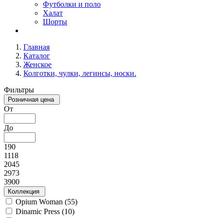
Футболки и поло
Халат
Шорты
Главная
Каталог
Женское
Колготки, чулки, легинсы, носки.
Фильтры
Розничная цена
От
До
190
1118
2045
2973
3900
Коллекция
Opium Woman (
55
)
Dinamic Press (
10
)