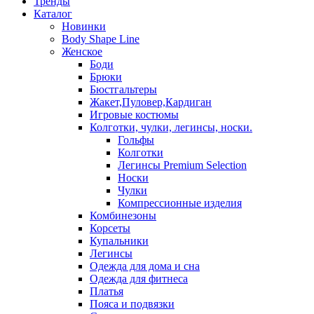
Тренды
Каталог
Новинки
Body Shape Line
Женское
Боди
Брюки
Бюстгальтеры
Жакет,Пуловер,Кардиган
Игровые костюмы
Колготки, чулки, легинсы, носки.
Гольфы
Колготки
Легинсы Premium Selection
Носки
Чулки
Компрессионные изделия
Комбинезоны
Корсеты
Купальники
Легинсы
Одежда для дома и сна
Одежда для фитнеса
Платья
Пояса и подвязки