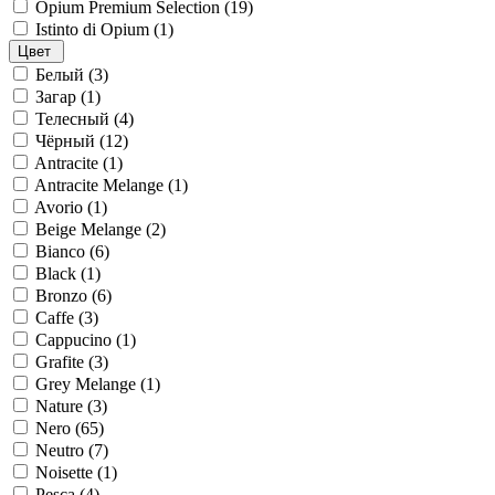
Opium Premium Selection (
19
)
Istinto di Opium (
1
)
Цвет
Белый (
3
)
Загар (
1
)
Телесный (
4
)
Чёрный (
12
)
Antracite (
1
)
Antracite Melange (
1
)
Avorio (
1
)
Beige Melange (
2
)
Bianco (
6
)
Black (
1
)
Bronzo (
6
)
Caffe (
3
)
Cappucino (
1
)
Grafite (
3
)
Grey Melange (
1
)
Nature (
3
)
Nero (
65
)
Neutro (
7
)
Noisette (
1
)
Pesca (
4
)