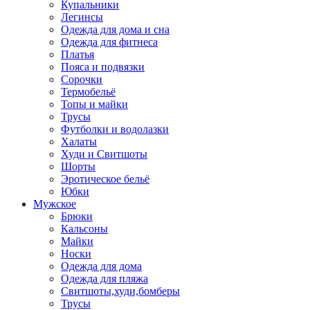
Купальники
Легинсы
Одежда для дома и сна
Одежда для фитнеса
Платья
Пояса и подвязки
Сорочки
Термобельё
Топы и майки
Трусы
Футболки и водолазки
Халаты
Худи и Свитшоты
Шорты
Эротическое бельё
Юбки
Мужское
Брюки
Кальсоны
Майки
Носки
Одежда для дома
Одежда для пляжа
Свитшоты,худи,бомберы
Трусы