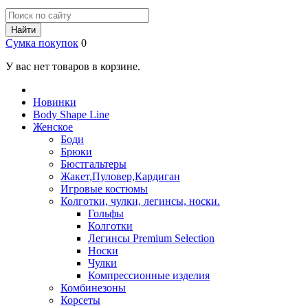
Найти
Сумка покупок
0
У вас нет товаров в корзине.
Новинки
Body Shape Line
Женское
Боди
Брюки
Бюстгальтеры
Жакет,Пуловер,Кардиган
Игровые костюмы
Колготки, чулки, легинсы, носки.
Гольфы
Колготки
Легинсы Premium Selection
Носки
Чулки
Компрессионные изделия
Комбинезоны
Корсеты