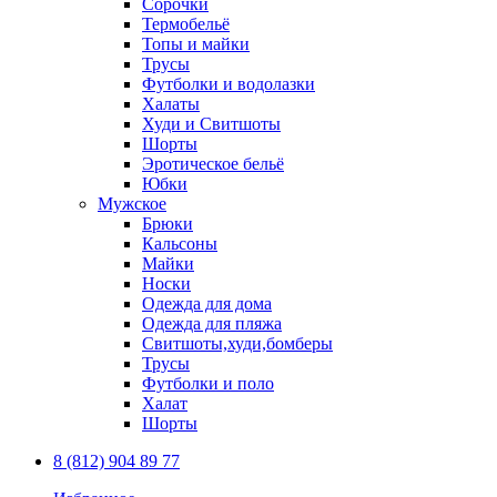
Сорочки
Термобельё
Топы и майки
Трусы
Футболки и водолазки
Халаты
Худи и Свитшоты
Шорты
Эротическое бельё
Юбки
Мужское
Брюки
Кальсоны
Майки
Носки
Одежда для дома
Одежда для пляжа
Свитшоты,худи,бомберы
Трусы
Футболки и поло
Халат
Шорты
8 (812) 904 89 77