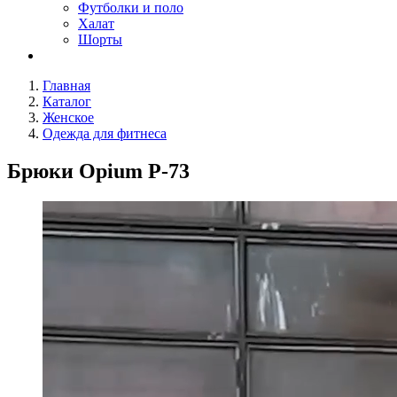
Футболки и поло
Халат
Шорты
Главная
Каталог
Женское
Одежда для фитнеса
Брюки Opium P-73