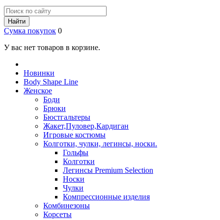
Найти
Сумка покупок
0
У вас нет товаров в корзине.
Новинки
Body Shape Line
Женское
Боди
Брюки
Бюстгальтеры
Жакет,Пуловер,Кардиган
Игровые костюмы
Колготки, чулки, легинсы, носки.
Гольфы
Колготки
Легинсы Premium Selection
Носки
Чулки
Компрессионные изделия
Комбинезоны
Корсеты