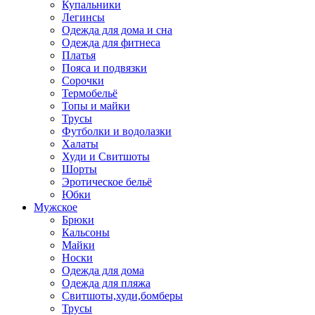
Купальники
Легинсы
Одежда для дома и сна
Одежда для фитнеса
Платья
Пояса и подвязки
Сорочки
Термобельё
Топы и майки
Трусы
Футболки и водолазки
Халаты
Худи и Свитшоты
Шорты
Эротическое бельё
Юбки
Мужское
Брюки
Кальсоны
Майки
Носки
Одежда для дома
Одежда для пляжа
Свитшоты,худи,бомберы
Трусы