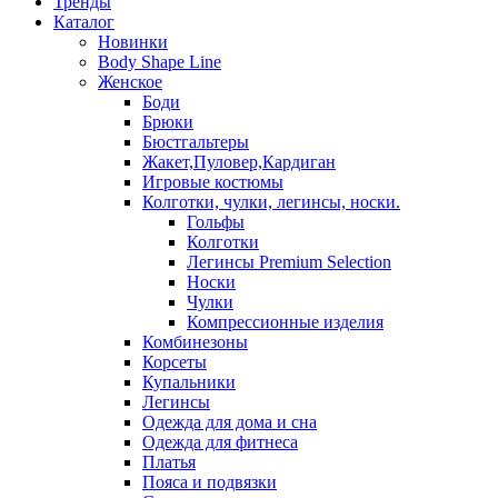
Тренды
Каталог
Новинки
Body Shape Line
Женское
Боди
Брюки
Бюстгальтеры
Жакет,Пуловер,Кардиган
Игровые костюмы
Колготки, чулки, легинсы, носки.
Гольфы
Колготки
Легинсы Premium Selection
Носки
Чулки
Компрессионные изделия
Комбинезоны
Корсеты
Купальники
Легинсы
Одежда для дома и сна
Одежда для фитнеса
Платья
Пояса и подвязки