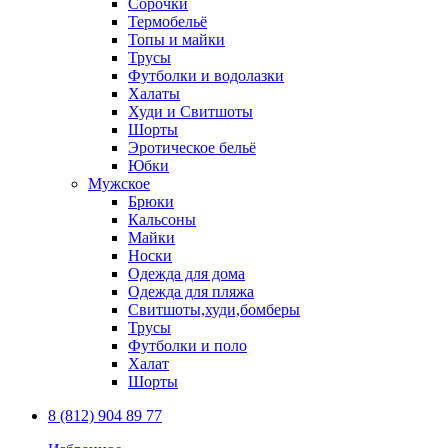
Сорочки
Термобельё
Топы и майки
Трусы
Футболки и водолазки
Халаты
Худи и Свитшоты
Шорты
Эротическое бельё
Юбки
Мужское
Брюки
Кальсоны
Майки
Носки
Одежда для дома
Одежда для пляжа
Свитшоты,худи,бомберы
Трусы
Футболки и поло
Халат
Шорты
8 (812) 904 89 77