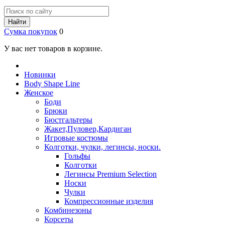
Найти
Сумка покупок
0
У вас нет товаров в корзине.
Новинки
Body Shape Line
Женское
Боди
Брюки
Бюстгальтеры
Жакет,Пуловер,Кардиган
Игровые костюмы
Колготки, чулки, легинсы, носки.
Гольфы
Колготки
Легинсы Premium Selection
Носки
Чулки
Компрессионные изделия
Комбинезоны
Корсеты