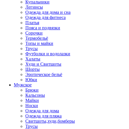
Купальники
Легинсы
Одежда для дома и сна
Одежда для фитнеса
Платья
Пояса и подвязки
Сорочки
Термобельё
Топы и майки
Трусы
Футболки и водолазки
Халаты
Худи и Свитшоты
Шорты
Эротическое бельё
Юбки
Мужское
Брюки
Кальсоны
Майки
Носки
Одежда для дома
Одежда для пляжа
Свитшоты,худи,бомберы
Трусы