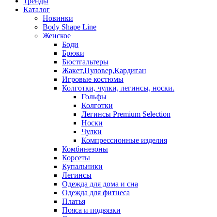
Тренды
Каталог
Новинки
Body Shape Line
Женское
Боди
Брюки
Бюстгальтеры
Жакет,Пуловер,Кардиган
Игровые костюмы
Колготки, чулки, легинсы, носки.
Гольфы
Колготки
Легинсы Premium Selection
Носки
Чулки
Компрессионные изделия
Комбинезоны
Корсеты
Купальники
Легинсы
Одежда для дома и сна
Одежда для фитнеса
Платья
Пояса и подвязки