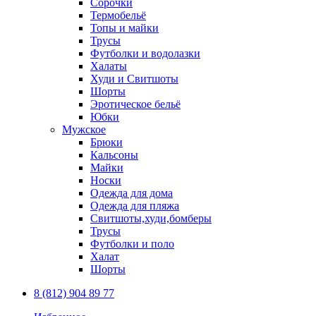
Сорочки
Термобельё
Топы и майки
Трусы
Футболки и водолазки
Халаты
Худи и Свитшоты
Шорты
Эротическое бельё
Юбки
Мужское
Брюки
Кальсоны
Майки
Носки
Одежда для дома
Одежда для пляжа
Свитшоты,худи,бомберы
Трусы
Футболки и поло
Халат
Шорты
8 (812) 904 89 77