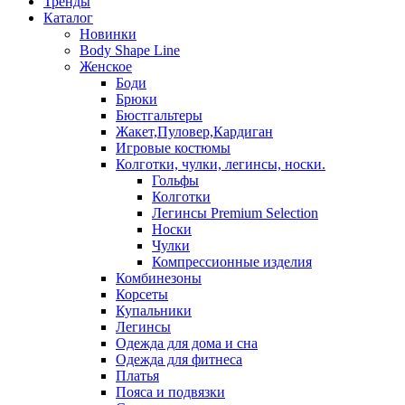
Тренды
Каталог
Новинки
Body Shape Line
Женское
Боди
Брюки
Бюстгальтеры
Жакет,Пуловер,Кардиган
Игровые костюмы
Колготки, чулки, легинсы, носки.
Гольфы
Колготки
Легинсы Premium Selection
Носки
Чулки
Компрессионные изделия
Комбинезоны
Корсеты
Купальники
Легинсы
Одежда для дома и сна
Одежда для фитнеса
Платья
Пояса и подвязки