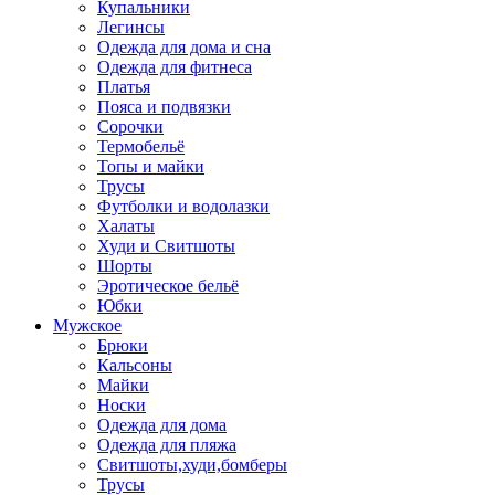
Купальники
Легинсы
Одежда для дома и сна
Одежда для фитнеса
Платья
Пояса и подвязки
Сорочки
Термобельё
Топы и майки
Трусы
Футболки и водолазки
Халаты
Худи и Свитшоты
Шорты
Эротическое бельё
Юбки
Мужское
Брюки
Кальсоны
Майки
Носки
Одежда для дома
Одежда для пляжа
Свитшоты,худи,бомберы
Трусы