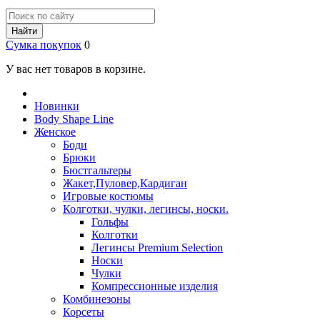
Найти
Сумка покупок
0
У вас нет товаров в корзине.
Новинки
Body Shape Line
Женское
Боди
Брюки
Бюстгальтеры
Жакет,Пуловер,Кардиган
Игровые костюмы
Колготки, чулки, легинсы, носки.
Гольфы
Колготки
Легинсы Premium Selection
Носки
Чулки
Компрессионные изделия
Комбинезоны
Корсеты