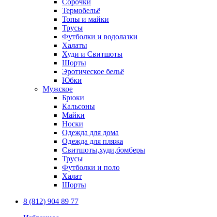
Сорочки
Термобельё
Топы и майки
Трусы
Футболки и водолазки
Халаты
Худи и Свитшоты
Шорты
Эротическое бельё
Юбки
Мужское
Брюки
Кальсоны
Майки
Носки
Одежда для дома
Одежда для пляжа
Свитшоты,худи,бомберы
Трусы
Футболки и поло
Халат
Шорты
8 (812) 904 89 77