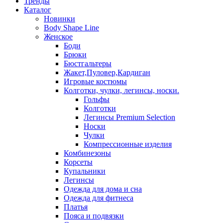
Тренды
Каталог
Новинки
Body Shape Line
Женское
Боди
Брюки
Бюстгальтеры
Жакет,Пуловер,Кардиган
Игровые костюмы
Колготки, чулки, легинсы, носки.
Гольфы
Колготки
Легинсы Premium Selection
Носки
Чулки
Компрессионные изделия
Комбинезоны
Корсеты
Купальники
Легинсы
Одежда для дома и сна
Одежда для фитнеса
Платья
Пояса и подвязки