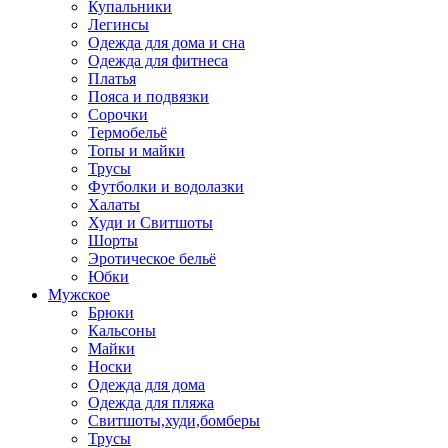
Купальники
Легинсы
Одежда для дома и сна
Одежда для фитнеса
Платья
Пояса и подвязки
Сорочки
Термобельё
Топы и майки
Трусы
Футболки и водолазки
Халаты
Худи и Свитшоты
Шорты
Эротическое бельё
Юбки
Мужское
Брюки
Кальсоны
Майки
Носки
Одежда для дома
Одежда для пляжа
Свитшоты,худи,бомберы
Трусы