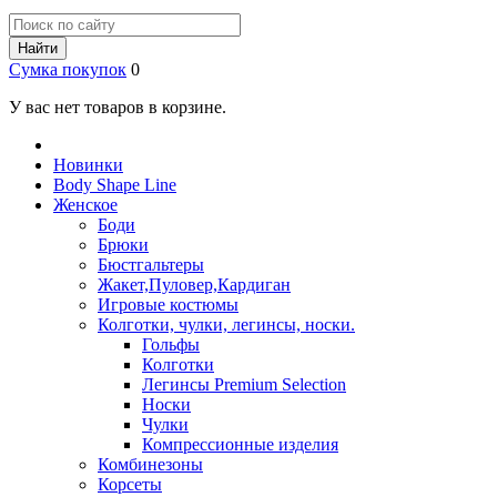
Найти
Сумка покупок
0
У вас нет товаров в корзине.
Новинки
Body Shape Line
Женское
Боди
Брюки
Бюстгальтеры
Жакет,Пуловер,Кардиган
Игровые костюмы
Колготки, чулки, легинсы, носки.
Гольфы
Колготки
Легинсы Premium Selection
Носки
Чулки
Компрессионные изделия
Комбинезоны
Корсеты