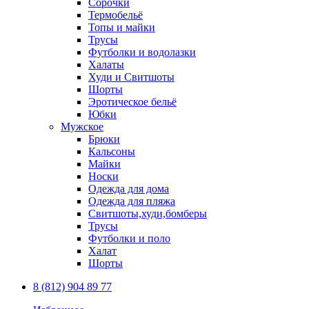
Сорочки
Термобельё
Топы и майки
Трусы
Футболки и водолазки
Халаты
Худи и Свитшоты
Шорты
Эротическое бельё
Юбки
Мужское
Брюки
Кальсоны
Майки
Носки
Одежда для дома
Одежда для пляжа
Свитшоты,худи,бомберы
Трусы
Футболки и поло
Халат
Шорты
8 (812) 904 89 77