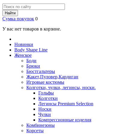
Найти
Сумка покупок
0
У вас нет товаров в корзине.
Новинки
Body Shape Line
Женское
Боди
Брюки
Бюстгальтеры
Жакет,Пуловер,Кардиган
Игровые костюмы
Колготки, чулки, легинсы, носки.
Гольфы
Колготки
Легинсы Premium Selection
Носки
Чулки
Компрессионные изделия
Комбинезоны
Корсеты