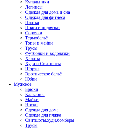
Купальники
Легинсы
Одежда для дома и сна
Одежда для фитнеса
Платья
Пояса и подвязки
Сорочки
Термобельё
Топы и майки
Трусы
Футболки и водолазки
Халаты
Худи и Свитшоты
Шорты
Эротическое бельё
Юбки
Мужское
Брюки
Кальсоны
Майки
Носки
Одежда для дома
Одежда для пляжа
Свитшоты,худи,бомберы
Трусы