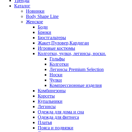
Тренды
Каталог
Новинки
Body Shape Line
Женское
Боди
Брюки
Бюстгальтеры
Жакет,Пуловер,Кардиган
Игровые костюмы
Колготки, чулки, легинсы, носки.
Гольфы
Колготки
Легинсы Premium Selection
Носки
Чулки
Компрессионные изделия
Комбинезоны
Корсеты
Купальники
Легинсы
Одежда для дома и сна
Одежда для фитнеса
Платья
Пояса и подвязки