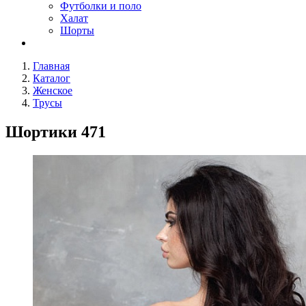
Футболки и поло
Халат
Шорты
Главная
Каталог
Женское
Трусы
Шортики 471