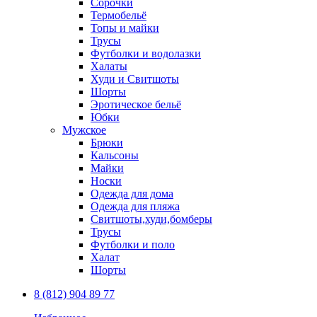
Сорочки
Термобельё
Топы и майки
Трусы
Футболки и водолазки
Халаты
Худи и Свитшоты
Шорты
Эротическое бельё
Юбки
Мужское
Брюки
Кальсоны
Майки
Носки
Одежда для дома
Одежда для пляжа
Свитшоты,худи,бомберы
Трусы
Футболки и поло
Халат
Шорты
8 (812) 904 89 77