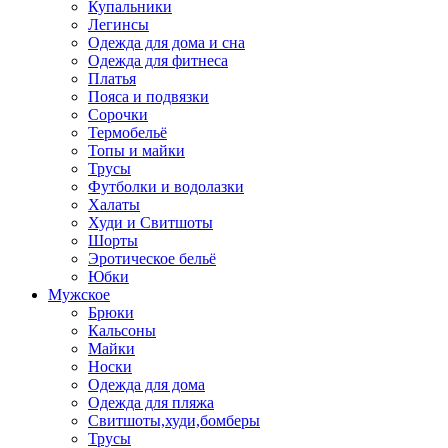
Купальники
Легинсы
Одежда для дома и сна
Одежда для фитнеса
Платья
Пояса и подвязки
Сорочки
Термобельё
Топы и майки
Трусы
Футболки и водолазки
Халаты
Худи и Свитшоты
Шорты
Эротическое бельё
Юбки
Мужское
Брюки
Кальсоны
Майки
Носки
Одежда для дома
Одежда для пляжа
Свитшоты,худи,бомберы
Трусы