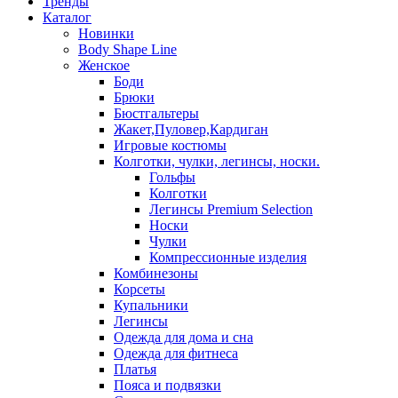
Тренды
Каталог
Новинки
Body Shape Line
Женское
Боди
Брюки
Бюстгальтеры
Жакет,Пуловер,Кардиган
Игровые костюмы
Колготки, чулки, легинсы, носки.
Гольфы
Колготки
Легинсы Premium Selection
Носки
Чулки
Компрессионные изделия
Комбинезоны
Корсеты
Купальники
Легинсы
Одежда для дома и сна
Одежда для фитнеса
Платья
Пояса и подвязки