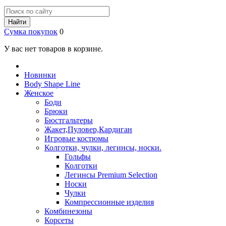
Найти
Сумка покупок
0
У вас нет товаров в корзине.
Новинки
Body Shape Line
Женское
Боди
Брюки
Бюстгальтеры
Жакет,Пуловер,Кардиган
Игровые костюмы
Колготки, чулки, легинсы, носки.
Гольфы
Колготки
Легинсы Premium Selection
Носки
Чулки
Компрессионные изделия
Комбинезоны
Корсеты