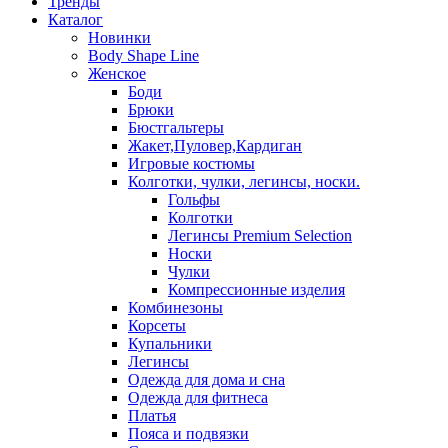
Тренды
Каталог
Новинки
Body Shape Line
Женское
Боди
Брюки
Бюстгальтеры
Жакет,Пуловер,Кардиган
Игровые костюмы
Колготки, чулки, легинсы, носки.
Гольфы
Колготки
Легинсы Premium Selection
Носки
Чулки
Компрессионные изделия
Комбинезоны
Корсеты
Купальники
Легинсы
Одежда для дома и сна
Одежда для фитнеса
Платья
Пояса и подвязки