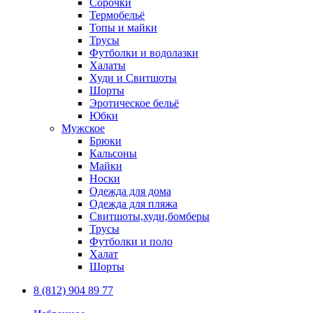
Сорочки
Термобельё
Топы и майки
Трусы
Футболки и водолазки
Халаты
Худи и Свитшоты
Шорты
Эротическое бельё
Юбки
Мужское
Брюки
Кальсоны
Майки
Носки
Одежда для дома
Одежда для пляжа
Свитшоты,худи,бомберы
Трусы
Футболки и поло
Халат
Шорты
8 (812) 904 89 77