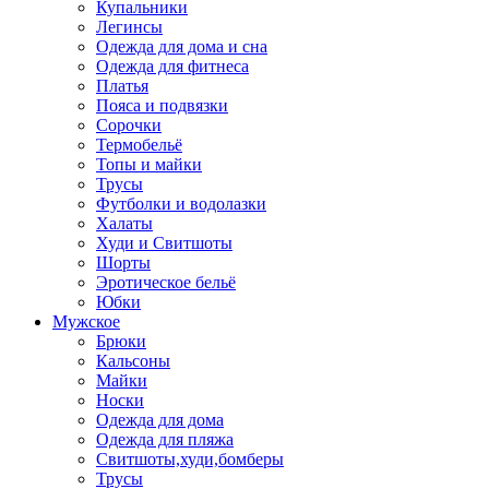
Купальники
Легинсы
Одежда для дома и сна
Одежда для фитнеса
Платья
Пояса и подвязки
Сорочки
Термобельё
Топы и майки
Трусы
Футболки и водолазки
Халаты
Худи и Свитшоты
Шорты
Эротическое бельё
Юбки
Мужское
Брюки
Кальсоны
Майки
Носки
Одежда для дома
Одежда для пляжа
Свитшоты,худи,бомберы
Трусы