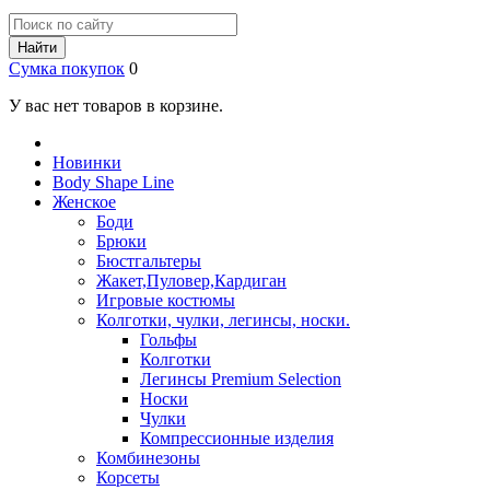
Найти
Сумка покупок
0
У вас нет товаров в корзине.
Новинки
Body Shape Line
Женское
Боди
Брюки
Бюстгальтеры
Жакет,Пуловер,Кардиган
Игровые костюмы
Колготки, чулки, легинсы, носки.
Гольфы
Колготки
Легинсы Premium Selection
Носки
Чулки
Компрессионные изделия
Комбинезоны
Корсеты