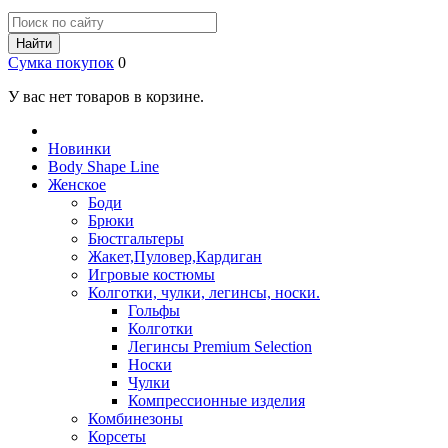
Найти
Сумка покупок
0
У вас нет товаров в корзине.
Новинки
Body Shape Line
Женское
Боди
Брюки
Бюстгальтеры
Жакет,Пуловер,Кардиган
Игровые костюмы
Колготки, чулки, легинсы, носки.
Гольфы
Колготки
Легинсы Premium Selection
Носки
Чулки
Компрессионные изделия
Комбинезоны
Корсеты