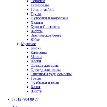
Сорочки
Термобельё
Топы и майки
Трусы
Футболки и водолазки
Халаты
Худи и Свитшоты
Шорты
Эротическое бельё
Юбки
Мужское
Брюки
Кальсоны
Майки
Носки
Одежда для дома
Одежда для пляжа
Свитшоты,худи,бомберы
Трусы
Футболки и поло
Халат
Шорты
8 (812) 904 89 77