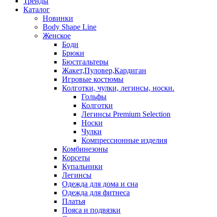
Тренды
Каталог
Новинки
Body Shape Line
Женское
Боди
Брюки
Бюстгальтеры
Жакет,Пуловер,Кардиган
Игровые костюмы
Колготки, чулки, легинсы, носки.
Гольфы
Колготки
Легинсы Premium Selection
Носки
Чулки
Компрессионные изделия
Комбинезоны
Корсеты
Купальники
Легинсы
Одежда для дома и сна
Одежда для фитнеса
Платья
Пояса и подвязки