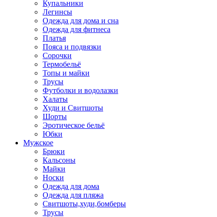
Купальники
Легинсы
Одежда для дома и сна
Одежда для фитнеса
Платья
Пояса и подвязки
Сорочки
Термобельё
Топы и майки
Трусы
Футболки и водолазки
Халаты
Худи и Свитшоты
Шорты
Эротическое бельё
Юбки
Мужское
Брюки
Кальсоны
Майки
Носки
Одежда для дома
Одежда для пляжа
Свитшоты,худи,бомберы
Трусы