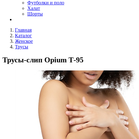
Футболки и поло
Халат
Шорты
Главная
Каталог
Женское
Трусы
Трусы-слип Opium Т-95