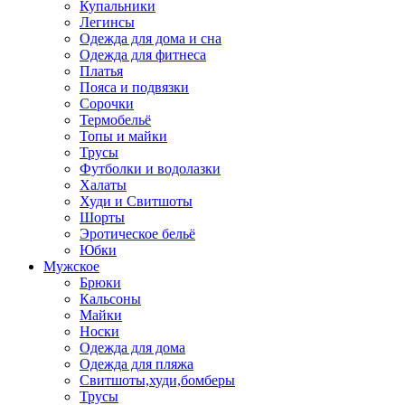
Купальники
Легинсы
Одежда для дома и сна
Одежда для фитнеса
Платья
Пояса и подвязки
Сорочки
Термобельё
Топы и майки
Трусы
Футболки и водолазки
Халаты
Худи и Свитшоты
Шорты
Эротическое бельё
Юбки
Мужское
Брюки
Кальсоны
Майки
Носки
Одежда для дома
Одежда для пляжа
Свитшоты,худи,бомберы
Трусы