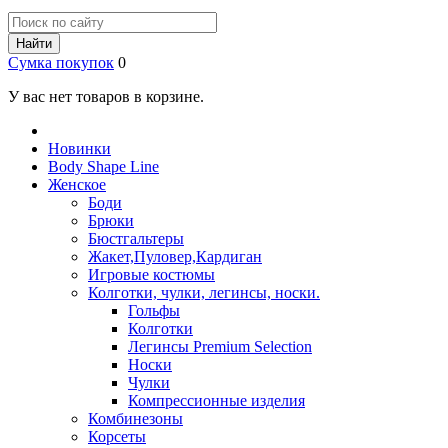
Найти
Сумка покупок
0
У вас нет товаров в корзине.
Новинки
Body Shape Line
Женское
Боди
Брюки
Бюстгальтеры
Жакет,Пуловер,Кардиган
Игровые костюмы
Колготки, чулки, легинсы, носки.
Гольфы
Колготки
Легинсы Premium Selection
Носки
Чулки
Компрессионные изделия
Комбинезоны
Корсеты