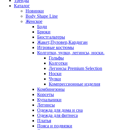
Тренды
Каталог
Новинки
Body Shape Line
Женское
Боди
Брюки
Бюстгальтеры
Жакет,Пуловер,Кардиган
Игровые костюмы
Колготки, чулки, легинсы, носки.
Гольфы
Колготки
Легинсы Premium Selection
Носки
Чулки
Компрессионные изделия
Комбинезоны
Корсеты
Купальники
Легинсы
Одежда для дома и сна
Одежда для фитнеса
Платья
Пояса и подвязки