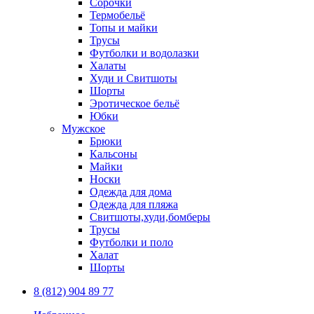
Сорочки
Термобельё
Топы и майки
Трусы
Футболки и водолазки
Халаты
Худи и Свитшоты
Шорты
Эротическое бельё
Юбки
Мужское
Брюки
Кальсоны
Майки
Носки
Одежда для дома
Одежда для пляжа
Свитшоты,худи,бомберы
Трусы
Футболки и поло
Халат
Шорты
8 (812) 904 89 77