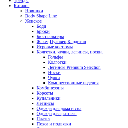
Тренды
Каталог
Новинки
Body Shape Line
Женское
Боди
Брюки
Бюстгальтеры
Жакет,Пуловер,Кардиган
Игровые костюмы
Колготки, чулки, легинсы, носки.
Гольфы
Колготки
Легинсы Premium Selection
Носки
Чулки
Компрессионные изделия
Комбинезоны
Корсеты
Купальники
Легинсы
Одежда для дома и сна
Одежда для фитнеса
Платья
Пояса и подвязки