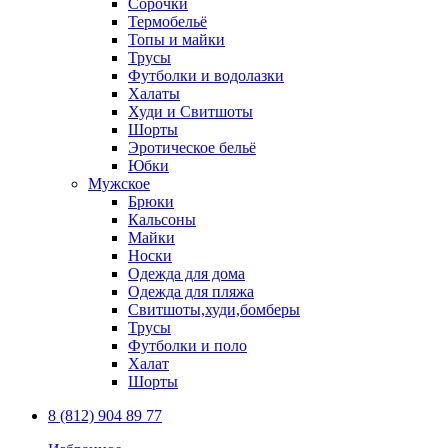
Сорочки
Термобельё
Топы и майки
Трусы
Футболки и водолазки
Халаты
Худи и Свитшоты
Шорты
Эротическое бельё
Юбки
Мужское
Брюки
Кальсоны
Майки
Носки
Одежда для дома
Одежда для пляжа
Свитшоты,худи,бомберы
Трусы
Футболки и поло
Халат
Шорты
8 (812) 904 89 77