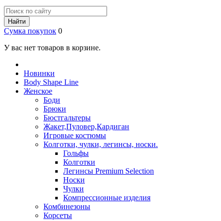
Найти
Сумка покупок
0
У вас нет товаров в корзине.
Новинки
Body Shape Line
Женское
Боди
Брюки
Бюстгальтеры
Жакет,Пуловер,Кардиган
Игровые костюмы
Колготки, чулки, легинсы, носки.
Гольфы
Колготки
Легинсы Premium Selection
Носки
Чулки
Компрессионные изделия
Комбинезоны
Корсеты