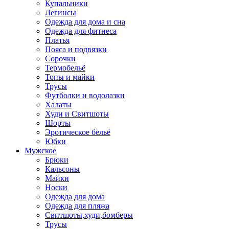
Купальники
Легинсы
Одежда для дома и сна
Одежда для фитнеса
Платья
Пояса и подвязки
Сорочки
Термобельё
Топы и майки
Трусы
Футболки и водолазки
Халаты
Худи и Свитшоты
Шорты
Эротическое бельё
Юбки
Мужское
Брюки
Кальсоны
Майки
Носки
Одежда для дома
Одежда для пляжа
Свитшоты,худи,бомберы
Трусы