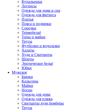
Купальники
Легинсы
Одежда для дома и сна
Одежда для фитнеса
Платья
Пояса и подвязки
Сорочки
Термобельё
Топы и майки
Трусы
Футболки и водолазки
Халаты
Худи и Свитшоты
Шорты
Эротическое бельё
Юбки
Мужское
Брюки
Кальсоны
Майки
Носки
Одежда для дома
Одежда для пляжа
Свитшоты,худи,бомберы
Трусы