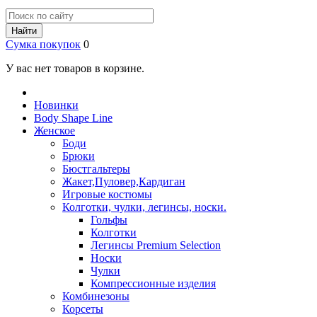
Найти
Сумка покупок
0
У вас нет товаров в корзине.
Новинки
Body Shape Line
Женское
Боди
Брюки
Бюстгальтеры
Жакет,Пуловер,Кардиган
Игровые костюмы
Колготки, чулки, легинсы, носки.
Гольфы
Колготки
Легинсы Premium Selection
Носки
Чулки
Компрессионные изделия
Комбинезоны
Корсеты