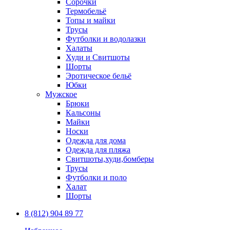
Сорочки
Термобельё
Топы и майки
Трусы
Футболки и водолазки
Халаты
Худи и Свитшоты
Шорты
Эротическое бельё
Юбки
Мужское
Брюки
Кальсоны
Майки
Носки
Одежда для дома
Одежда для пляжа
Свитшоты,худи,бомберы
Трусы
Футболки и поло
Халат
Шорты
8 (812) 904 89 77