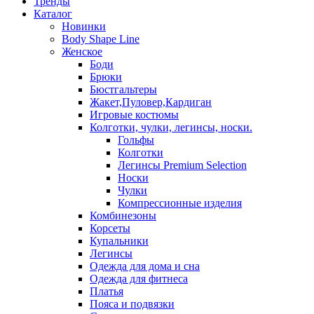
Тренды
Каталог
Новинки
Body Shape Line
Женское
Боди
Брюки
Бюстгальтеры
Жакет,Пуловер,Кардиган
Игровые костюмы
Колготки, чулки, легинсы, носки.
Гольфы
Колготки
Легинсы Premium Selection
Носки
Чулки
Компрессионные изделия
Комбинезоны
Корсеты
Купальники
Легинсы
Одежда для дома и сна
Одежда для фитнеса
Платья
Пояса и подвязки