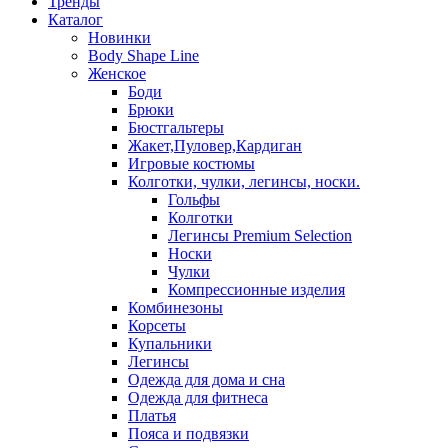
Тренды
Каталог
Новинки
Body Shape Line
Женское
Боди
Брюки
Бюстгальтеры
Жакет,Пуловер,Кардиган
Игровые костюмы
Колготки, чулки, легинсы, носки.
Гольфы
Колготки
Легинсы Premium Selection
Носки
Чулки
Компрессионные изделия
Комбинезоны
Корсеты
Купальники
Легинсы
Одежда для дома и сна
Одежда для фитнеса
Платья
Пояса и подвязки