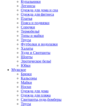
Купальники
Легинсы
Одежда для дома и сна
Одежда для фитнеса
Платья
Пояса и подвязки
Сорочки
Термобельё
Топы и майки
Трусы
Футболки и водолазки
Халаты
Худи и Свитшоты
Шорты
Эротическое бельё
Юбки
Мужское
Брюки
Кальсоны
Майки
Носки
Одежда для дома
Одежда для пляжа
Свитшоты,худи,бомберы
Трусы