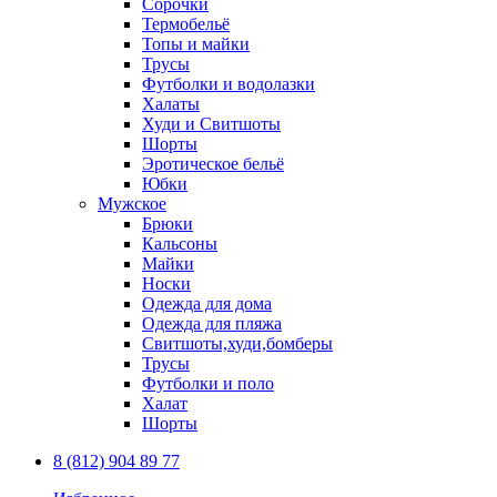
Сорочки
Термобельё
Топы и майки
Трусы
Футболки и водолазки
Халаты
Худи и Свитшоты
Шорты
Эротическое бельё
Юбки
Мужское
Брюки
Кальсоны
Майки
Носки
Одежда для дома
Одежда для пляжа
Свитшоты,худи,бомберы
Трусы
Футболки и поло
Халат
Шорты
8 (812) 904 89 77