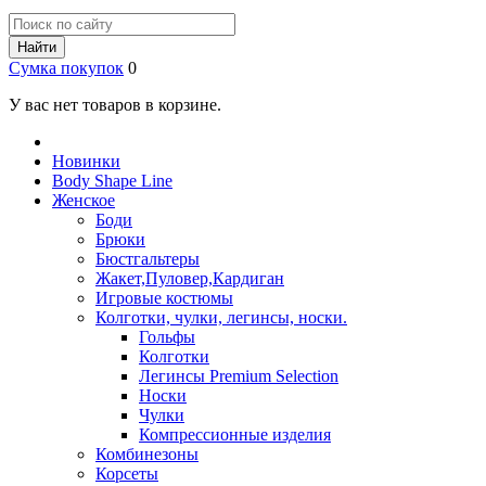
Найти
Сумка покупок
0
У вас нет товаров в корзине.
Новинки
Body Shape Line
Женское
Боди
Брюки
Бюстгальтеры
Жакет,Пуловер,Кардиган
Игровые костюмы
Колготки, чулки, легинсы, носки.
Гольфы
Колготки
Легинсы Premium Selection
Носки
Чулки
Компрессионные изделия
Комбинезоны
Корсеты