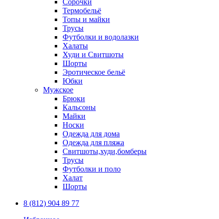
Сорочки
Термобельё
Топы и майки
Трусы
Футболки и водолазки
Халаты
Худи и Свитшоты
Шорты
Эротическое бельё
Юбки
Мужское
Брюки
Кальсоны
Майки
Носки
Одежда для дома
Одежда для пляжа
Свитшоты,худи,бомберы
Трусы
Футболки и поло
Халат
Шорты
8 (812) 904 89 77