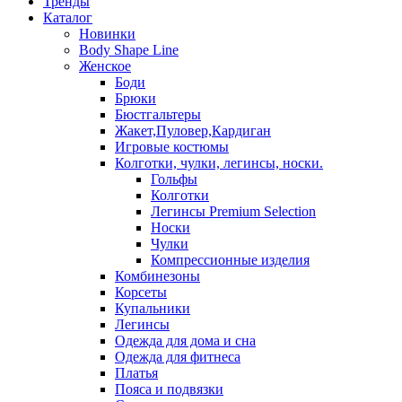
Тренды
Каталог
Новинки
Body Shape Line
Женское
Боди
Брюки
Бюстгальтеры
Жакет,Пуловер,Кардиган
Игровые костюмы
Колготки, чулки, легинсы, носки.
Гольфы
Колготки
Легинсы Premium Selection
Носки
Чулки
Компрессионные изделия
Комбинезоны
Корсеты
Купальники
Легинсы
Одежда для дома и сна
Одежда для фитнеса
Платья
Пояса и подвязки