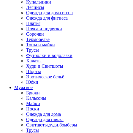
Купальники
Легинсы
Одежда для дома и сна
Одежда для фитнеса
Платья
Пояса и подвязки
Сорочки
Термобельё
Топы и майки
Трусы
Футболки и водолазки
Халаты
Худи и Свитшоты
Шорты
Эротическое бельё
Юбки
Мужское
Брюки
Кальсоны
Майки
Носки
Одежда для дома
Одежда для пляжа
Свитшоты,худи,бомберы
Трусы