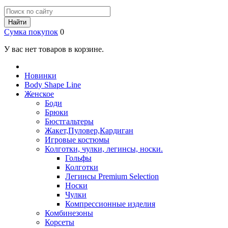
Найти
Сумка покупок
0
У вас нет товаров в корзине.
Новинки
Body Shape Line
Женское
Боди
Брюки
Бюстгальтеры
Жакет,Пуловер,Кардиган
Игровые костюмы
Колготки, чулки, легинсы, носки.
Гольфы
Колготки
Легинсы Premium Selection
Носки
Чулки
Компрессионные изделия
Комбинезоны
Корсеты