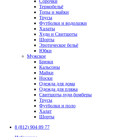
Сорочки
Термобельё
Топы и майки
Трусы
Футболки и водолазки
Халаты
Худи и Свитшоты
Шорты
Эротическое бельё
Юбки
Мужское
Брюки
Кальсоны
Майки
Носки
Одежда для дома
Одежда для пляжа
Свитшоты,худи,бомберы
Трусы
Футболки и поло
Халат
Шорты
8 (812) 904 89 77