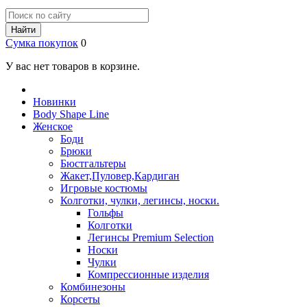
Найти
Сумка покупок
0
У вас нет товаров в корзине.
Новинки
Body Shape Line
Женское
Боди
Брюки
Бюстгальтеры
Жакет,Пуловер,Кардиган
Игровые костюмы
Колготки, чулки, легинсы, носки.
Гольфы
Колготки
Легинсы Premium Selection
Носки
Чулки
Компрессионные изделия
Комбинезоны
Корсеты