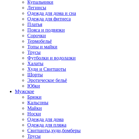
Купальники
Легинсы
Одежда для дома и сна
Одежда для фитнеса
Платья
Пояса и подвязки
Сорочки
Термобельё
Топы и майки
Трусы
Футболки и водолазки
Халаты
Худи и Свитшоты
Шорты
Эротическое бельё
Юбки
Мужское
Брюки
Кальсоны
Майки
Носки
Одежда для дома
Одежда для пляжа
Свитшоты,худи,бомберы
Трусы