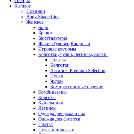
Тренды
Каталог
Новинки
Body Shape Line
Женское
Боди
Брюки
Бюстгальтеры
Жакет,Пуловер,Кардиган
Игровые костюмы
Колготки, чулки, легинсы, носки.
Гольфы
Колготки
Легинсы Premium Selection
Носки
Чулки
Компрессионные изделия
Комбинезоны
Корсеты
Купальники
Легинсы
Одежда для дома и сна
Одежда для фитнеса
Платья
Пояса и подвязки